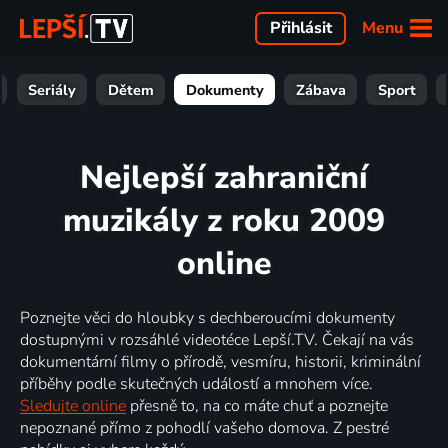
Menu
Přihlásit
Seriály
Dětem
Dokumenty
Zábava
Sport
Nejlepší zahraniční
muzikály z roku 2009
online
Poznejte věci do hloubky s dechberoucími dokumenty
dostupnými v rozsáhlé videotéce Lepší.TV. Čekají na vás
dokumentární filmy o přírodě, vesmíru, historii, kriminální
příběhy podle skutečných událostí a mnohem více.
Sledujte online
přesně to, na co máte chuť a poznejte
nepoznané přímo z pohodlí vašeho domova. Z pestré