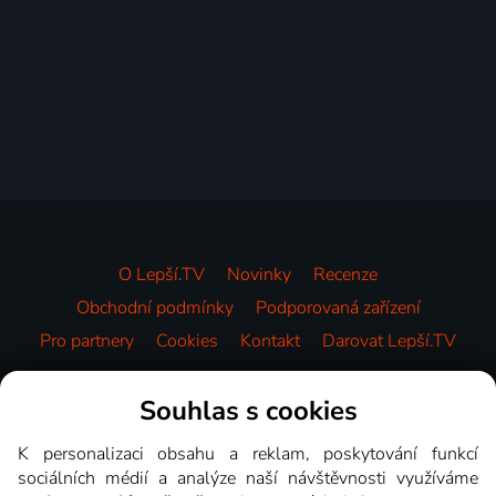
O Lepší.TV
Novinky
Recenze
Obchodní podmínky
Podporovaná zařízení
Pro partnery
Cookies
Kontakt
Darovat Lepší.TV
Videotéka
Souhlas s cookies
K personalizaci obsahu a reklam, poskytování funkcí
sociálních médií a analýze naší návštěvnosti využíváme