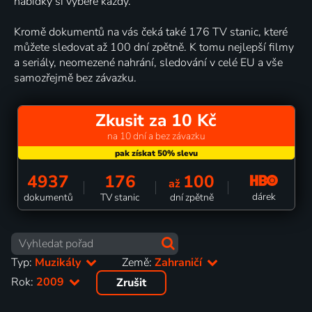
nabídky si vybere každý.
Kromě dokumentů na vás čeká také 176 TV stanic, které
můžete sledovat až 100 dní zpětně. K tomu nejlepší filmy
a seriály, neomezené nahrání, sledování v celé EU a vše
samozřejmě bez závazku.
Zkusit za 10 Kč
na 10 dní a bez závazku
4937
176
100
až
dárek
dokumentů
TV stanic
dní zpětně
Typ:
Muzikály
Země:
Zahraničí
Rok:
2009
Zrušit