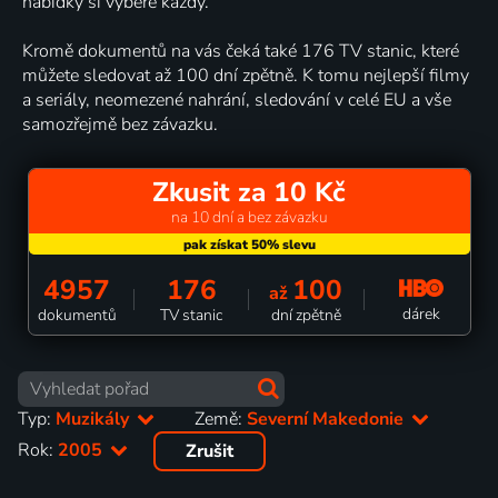
nabídky si vybere každý.
Kromě dokumentů na vás čeká také 176 TV stanic, které
můžete sledovat až 100 dní zpětně. K tomu nejlepší filmy
a seriály, neomezené nahrání, sledování v celé EU a vše
samozřejmě bez závazku.
Zkusit za 10 Kč
na 10 dní a bez závazku
4957
176
100
až
dárek
dokumentů
TV stanic
dní zpětně
Typ:
Muzikály
Země:
Severní Makedonie
Rok:
2005
Zrušit