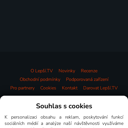
O Lepší.TV
Novinky
Recenze
Obchodní podmínky
Podporovaná zařízení
Pro partnery
Cookies
Kontakt
Darovat Lepší.TV
Videotéka
Souhlas s cookies
K personalizaci obsahu a reklam, poskytování funkcí
sociálních médií a analýze naší návštěvnosti využíváme