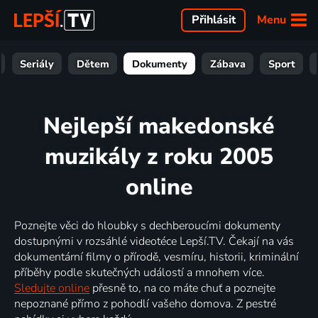
Menu
Přihlásit
Seriály
Dětem
Dokumenty
Zábava
Sport
Nejlepší makedonské
muzikály z roku 2005
online
Poznejte věci do hloubky s dechberoucími dokumenty
dostupnými v rozsáhlé videotéce Lepší.TV. Čekají na vás
dokumentární filmy o přírodě, vesmíru, historii, kriminální
příběhy podle skutečných událostí a mnohem více.
Sledujte online
přesně to, na co máte chuť a poznejte
nepoznané přímo z pohodlí vašeho domova. Z pestré