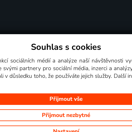
Souhlas s cookies
dní podmínky
Podporovaná zařízení
Pro partne
nkcí sociálních médií a analýze naší návštěvnosti 
e svými partnery pro sociální média, inzerci a analýz
Videotéka
ali v důsledku toho, že používáte jejich služby. Další
Přijmout vše
Přijmout nezbytné
 Na tomto webu jsou zobrazovány obrázky z pořadů TV stanic, které mů
Nastavení