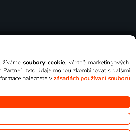
ry
Cookies
Kontakt
Darovat Lepší.TV
využíváme
soubory cookie
, včetně marketingových.
y. Partneři tyto údaje mohou zkombinovat s dalšími
 informace naleznete v
zásadách používání souborů
žete sledovat v Lepší.TV.