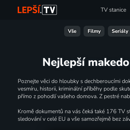
TV stanice
Vše
Filmy
Seriály
Nejlepší makedo
Poznejte věci do hloubky s dechberoucími dok
vesmíru, historii, kriminální příběhy podle s
přímo z pohodlí vašeho domova. Z pestré nabí
Kromě dokumentů na vás čeká také 176 TV stan
sledování v celé EU a vše samozřejmě bez zá