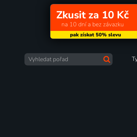
Zkusit za 10 Kč
na 10 dní a bez závazku
T