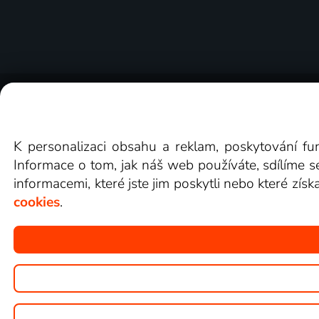
O Lepší.TV
Novinky
Recenze
Obcho
K personalizaci obsahu a reklam, poskytování fu
Informace o tom, jak náš web používáte, sdílíme s
informacemi, které jste jim poskytli nebo které získ
cookies
.
Copyright © goNET s.r.o.