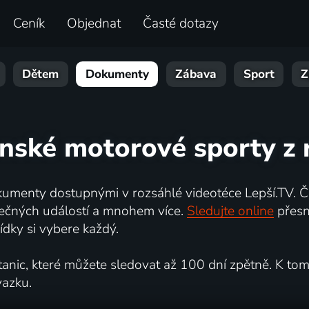
Ceník
Objednat
Časté dotazy
Dětem
Dokumenty
Zábava
Sport
Z
nské motorové sporty z 
umenty dostupnými v rozsáhlé videotéce Lepší.TV. Če
kutečných událostí a mnohem více.
Sledujte online
přesn
dky si vybere každý.
ic, které můžete sledovat až 100 dní zpětně. K tomu 
vazku.