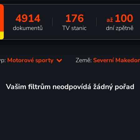
4914
176
100
až
dokumentů
TV stanic
dní zpětně
yp:
Motorové sporty
Země:
Severní Makedo
Vašim filtrům neodpovídá žádný pořad