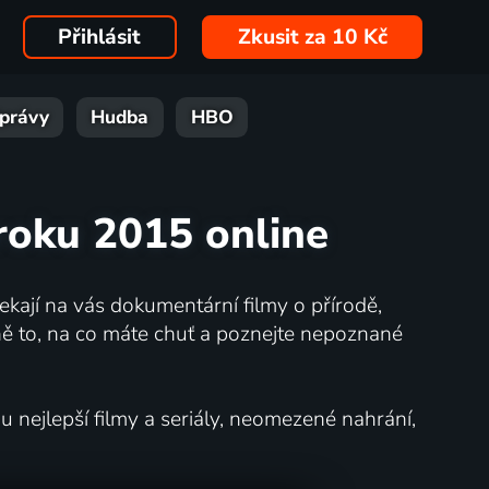
Přihlásit
Zkusit za 10 Kč
právy
Hudba
HBO
roku 2015 online
kají na vás dokumentární filmy o přírodě,
ě to, na co máte chuť a poznejte nepoznané
nejlepší filmy a seriály, neomezené nahrání,