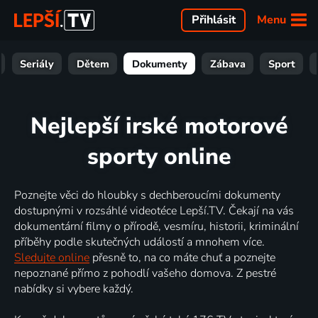
Menu
Přihlásit
Seriály
Dětem
Dokumenty
Zábava
Sport
Nejlepší irské motorové
sporty online
Poznejte věci do hloubky s dechberoucími dokumenty
dostupnými v rozsáhlé videotéce Lepší.TV. Čekají na vás
dokumentární filmy o přírodě, vesmíru, historii, kriminální
příběhy podle skutečných událostí a mnohem více.
Sledujte online
přesně to, na co máte chuť a poznejte
nepoznané přímo z pohodlí vašeho domova. Z pestré
nabídky si vybere každý.