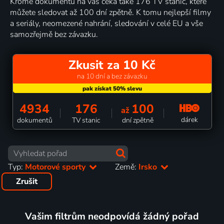
Kromě dokumentů na vás čeká také 176 TV stanic, které
můžete sledovat až 100 dní zpětně. K tomu nejlepší filmy
a seriály, neomezené nahrání, sledování v celé EU a vše
samozřejmě bez závazku.
Zkusit za 10 Kč
na 10 dní a bez závazku
4934
176
100
až
dárek
dokumentů
TV stanic
dní zpětně
Typ:
Motorové sporty
Země:
Irsko
Zrušit
Vašim filtrům neodpovídá žádný pořad