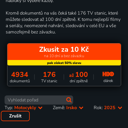
nabídky si vybere každý.
Kromě dokumentů na vás čeká také 176 TV stanic, které
můžete sledovat až 100 dní zpětně. K tomu nejlepší filmy
a seriály, neomezené nahrání, sledování v celé EU a vše
samozřejmě bez závazku.
Zkusit za 10 Kč
na 10 dní a bez závazku
4934
176
100
až
dárek
dokumentů
TV stanic
dní zpětně
Typ:
Motocykly
Země:
Irsko
Rok:
2025
Zrušit