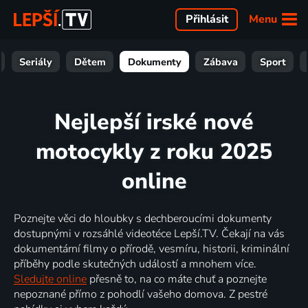
Menu
Přihlásit
Seriály
Dětem
Dokumenty
Zábava
Sport
Nejlepší irské nové
motocykly z roku 2025
online
Poznejte věci do hloubky s dechberoucími dokumenty
dostupnými v rozsáhlé videotéce Lepší.TV. Čekají na vás
dokumentární filmy o přírodě, vesmíru, historii, kriminální
příběhy podle skutečných událostí a mnohem více.
Sledujte online
přesně to, na co máte chuť a poznejte
nepoznané přímo z pohodlí vašeho domova. Z pestré