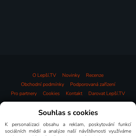
O Lepší.TV
Novinky
Recenze
Obchodní podmínky
Podporovaná zařízení
Pro partnery
Cookies
Kontakt
Darovat Lepší.TV
Videotéka
Souhlas s cookies
K personalizaci obsahu a reklam, poskytování funkcí
sociálních médií a analýze naší návštěvnosti využíváme