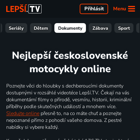
Menu
Přihlásit
Seriály
Dětem
Dokumenty
Zábava
Sport
Nejlepší československé
motocykly online
Poznejte věci do hloubky s dechberoucími dokumenty
dostupnými v rozsáhlé videotéce Lepší.TV. Čekají na vás
dokumentární filmy o přírodě, vesmíru, historii, kriminální
příběhy podle skutečných událostí a mnohem více.
Sledujte online
přesně to, na co máte chuť a poznejte
nepoznané přímo z pohodlí vašeho domova. Z pestré
nabídky si vybere každý.