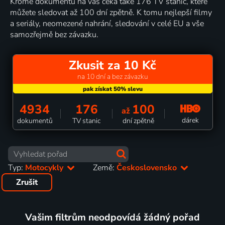
Kromě dokumentů na vás čeká také 176 TV stanic, které
můžete sledovat až 100 dní zpětně. K tomu nejlepší filmy
a seriály, neomezené nahrání, sledování v celé EU a vše
samozřejmě bez závazku.
Zkusit za 10 Kč
na 10 dní a bez závazku
4934
176
100
až
dárek
dokumentů
TV stanic
dní zpětně
Typ:
Motocykly
Země:
Československo
Zrušit
Vašim filtrům neodpovídá žádný pořad