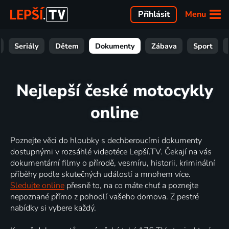
Menu
Přihlásit
Seriály
Dětem
Dokumenty
Zábava
Sport
Nejlepší české motocykly
online
Poznejte věci do hloubky s dechberoucími dokumenty
dostupnými v rozsáhlé videotéce Lepší.TV. Čekají na vás
dokumentární filmy o přírodě, vesmíru, historii, kriminální
příběhy podle skutečných událostí a mnohem více.
Sledujte online
přesně to, na co máte chuť a poznejte
nepoznané přímo z pohodlí vašeho domova. Z pestré
nabídky si vybere každý.