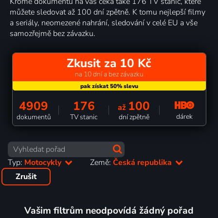
Kromě dokumentů na vás čeká také 176 TV stanic, které
můžete sledovat až 100 dní zpětně. K tomu nejlepší filmy
a seriály, neomezené nahrání, sledování v celé EU a vše
samozřejmě bez závazku.
Zkusit za 10 Kč
na 10 dní a bez závazku
4909
176
100
až
dárek
dokumentů
TV stanic
dní zpětně
Typ:
Motocykly
Země:
Česká republika
Zrušit
Vašim filtrům neodpovídá žádný pořad