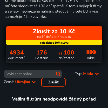
Kromě dokumentů na vás čeká také 176 TV stanic, které
můžete sledovat až 100 dní zpětně. K tomu nejlepší filmy
a seriály, neomezené nahrání, sledování v celé EU a vše
samozřejmě bez závazku.
Zkusit za 10 Kč
na 10 dní a bez závazku
4934
176
100
až
dárek
dokumentů
TV stanic
dní zpětně
Typ:
Móda
Země:
Ukrajina
Zrušit
Vašim filtrům neodpovídá žádný pořad