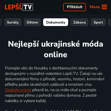
Menu
Přihlásit
Seriály
Dětem
Dokumenty
Zábava
Sport
Nejlepší ukrajinské móda
online
Poznejte věci do hloubky s dechberoucími dokumenty
dostupnými v rozsáhlé videotéce Lepší.TV. Čekají na vás
dokumentární filmy o přírodě, vesmíru, historii, kriminální
příběhy podle skutečných událostí a mnohem více.
Sledujte online
přesně to, na co máte chuť a poznejte
nepoznané přímo z pohodlí vašeho domova. Z pestré
nabídky si vybere každý.