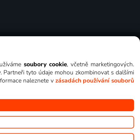
ry
Cookies
Kontakt
Darovat Lepší.TV
využíváme
soubory cookie
, včetně marketingových.
y. Partneři tyto údaje mohou zkombinovat s dalšími
 informace naleznete v
zásadách používání souborů
žete sledovat v Lepší.TV.