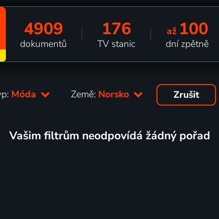
4909
176
100
až
dokumentů
TV stanic
dní zpětně
yp:
Móda
Země:
Norsko
Zrušit
Vašim filtrům neodpovídá žádný pořad