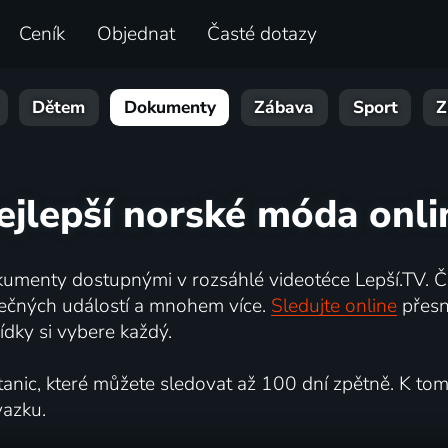
Ceník
Objednat
Časté dotazy
Dětem
Dokumenty
Zábava
Sport
Z
ejlepší norské móda onli
umenty dostupnými v rozsáhlé videotéce Lepší.TV. Če
kutečných událostí a mnohem více.
Sledujte online
přesn
dky si vybere každý.
ic, které můžete sledovat až 100 dní zpětně. K tomu 
vazku.