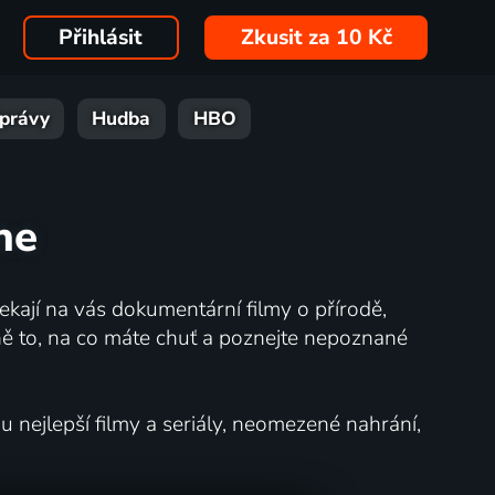
Přihlásit
Zkusit za 10 Kč
právy
Hudba
HBO
ne
kají na vás dokumentární filmy o přírodě,
ě to, na co máte chuť a poznejte nepoznané
nejlepší filmy a seriály, neomezené nahrání,