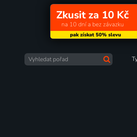
Zkusit za 10 Kč
na 10 dní a bez závazku
T