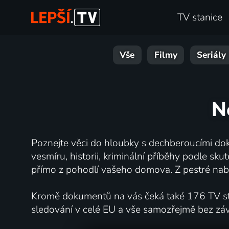
TV stanice
Vše
Filmy
Seriály
N
Poznejte věci do hloubky s dechberoucími dok
vesmíru, historii, kriminální příběhy podle s
přímo z pohodlí vašeho domova. Z pestré nabí
Kromě dokumentů na vás čeká také 176 TV stan
sledování v celé EU a vše samozřejmě bez zá