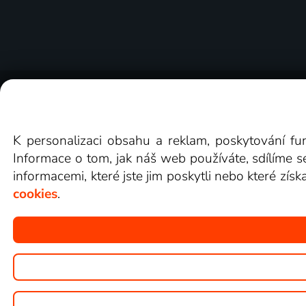
O Lepší.TV
Novinky
Recenze
Obcho
K personalizaci obsahu a reklam, poskytování fu
Informace o tom, jak náš web používáte, sdílíme s
informacemi, které jste jim poskytli nebo které získ
cookies
.
Copyright © goNET s.r.o.