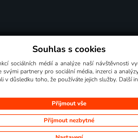
Souhlas s cookies
dní podmínky
Podporovaná zařízení
Pro partne
nkcí sociálních médií a analýze naší návštěvnosti 
e svými partnery pro sociální média, inzerci a analýz
Videotéka
ali v důsledku toho, že používáte jejich služby. Další
Přijmout vše
Přijmout nezbytné
 Na tomto webu jsou zobrazovány obrázky z pořadů TV stanic, které mů
Nastavení