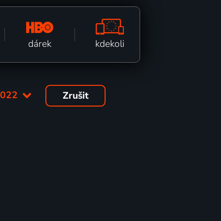
kdekoli
dárek
2022
Zrušit