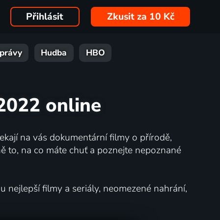
Přihlásit
Zkusit za 10 Kč
právy
Hudba
HBO
 2022 online
kají na vás dokumentární filmy o přírodě,
ě to, na co máte chuť a poznejte nepoznané
nejlepší filmy a seriály, neomezené nahrání,