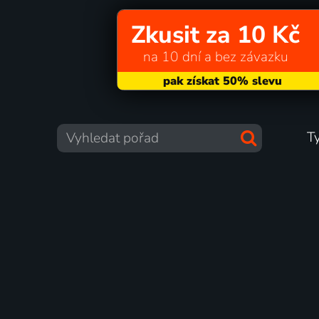
Zkusit za 10 Kč
na 10 dní a bez závazku
T