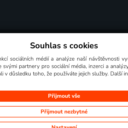
Souhlas s cookies
dní podmínky
Podporovaná zařízení
Pro partne
nkcí sociálních médií a analýze naší návštěvnosti 
e svými partnery pro sociální média, inzerci a analýz
Videotéka
ali v důsledku toho, že používáte jejich služby. Další
Přijmout vše
Přijmout nezbytné
 Na tomto webu jsou zobrazovány obrázky z pořadů TV stanic, které mů
Nastavení