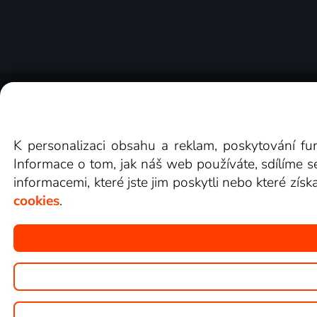
O Lepší.TV
Novinky
Recenze
Obcho
K personalizaci obsahu a reklam, poskytování fu
Informace o tom, jak náš web používáte, sdílíme s
informacemi, které jste jim poskytli nebo které získ
cookies
.
Copyright © goNET s.r.o.