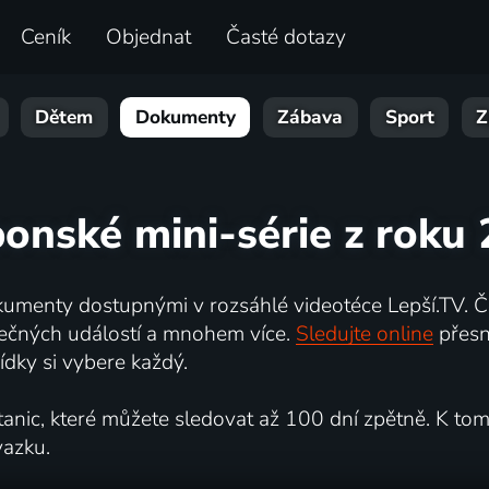
Ceník
Objednat
Časté dotazy
Dětem
Dokumenty
Zábava
Sport
Z
ponské mini-série z roku
umenty dostupnými v rozsáhlé videotéce Lepší.TV. Če
kutečných událostí a mnohem více.
Sledujte online
přesn
dky si vybere každý.
ic, které můžete sledovat až 100 dní zpětně. K tomu 
vazku.