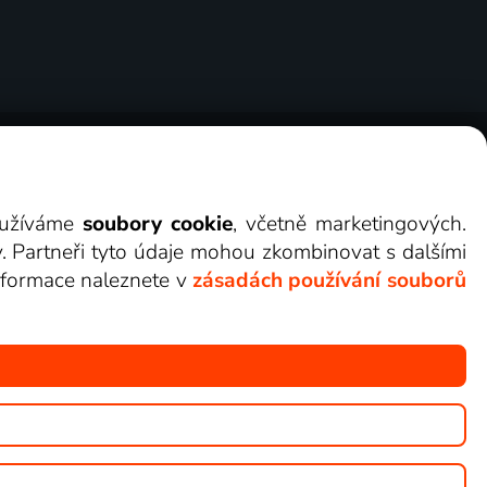
ry
Cookies
Kontakt
Darovat Lepší.TV
využíváme
soubory cookie
, včetně marketingových.
y. Partneři tyto údaje mohou zkombinovat s dalšími
 informace naleznete v
zásadách používání souborů
žete sledovat v Lepší.TV.