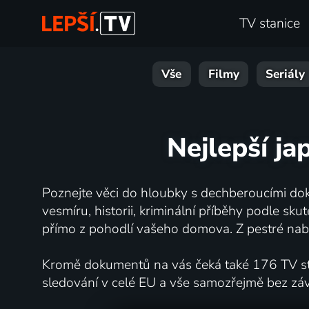
TV stanice
Vše
Filmy
Seriály
Nejlepší ja
Poznejte věci do hloubky s dechberoucími dok
vesmíru, historii, kriminální příběhy podle s
přímo z pohodlí vašeho domova. Z pestré nabí
Kromě dokumentů na vás čeká také 176 TV stan
sledování v celé EU a vše samozřejmě bez zá