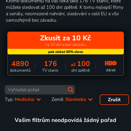
Kromě dokumentů na vás čeká také 176 TV stanic, které
můžete sledovat až 100 dní zpětně. K tomu nejlepší filmy
a seriály, neomezené nahrání, sledování v celé EU a vše
samozřejmě bez závazku.
Zkusit za 10 Kč
na 10 dní a bez závazku
4890
176
100
až
dárek
dokumentů
TV stanic
dní zpětně
Typ:
Medicína
Země:
Slovinsko
Zrušit
Vašim filtrům neodpovídá žádný pořad