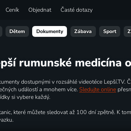
Ceník
Objednat
Časté dotazy
Dětem
Dokumenty
Zábava
Sport
Z
epší rumunské medicína o
umenty dostupnými v rozsáhlé videotéce Lepší.TV. Če
kutečných událostí a mnohem více.
Sledujte online
přesn
dky si vybere každý.
ic, které můžete sledovat až 100 dní zpětně. K tomu 
vazku.