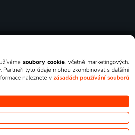
ry
Cookies
Kontakt
Darovat Lepší.TV
využíváme
soubory cookie
, včetně marketingových.
y. Partneři tyto údaje mohou zkombinovat s dalšími
 informace naleznete v
zásadách používání souborů
žete sledovat v Lepší.TV.