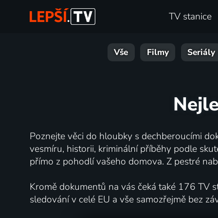
TV stanice
Vše
Filmy
Seriály
Nejl
Poznejte věci do hloubky s dechberoucími dok
vesmíru, historii, kriminální příběhy podle s
přímo z pohodlí vašeho domova. Z pestré nabí
Kromě dokumentů na vás čeká také 176 TV stan
sledování v celé EU a vše samozřejmě bez zá