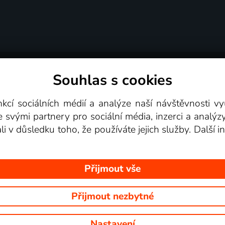
Souhlas s cookies
dní podmínky
Podporovaná zařízení
Pro partne
nkcí sociálních médií a analýze naší návštěvnosti 
e svými partnery pro sociální média, inzerci a analýz
Videotéka
ali v důsledku toho, že používáte jejich služby. Další
Přijmout vše
Přijmout nezbytné
 Na tomto webu jsou zobrazovány obrázky z pořadů TV stanic, které mů
Nastavení