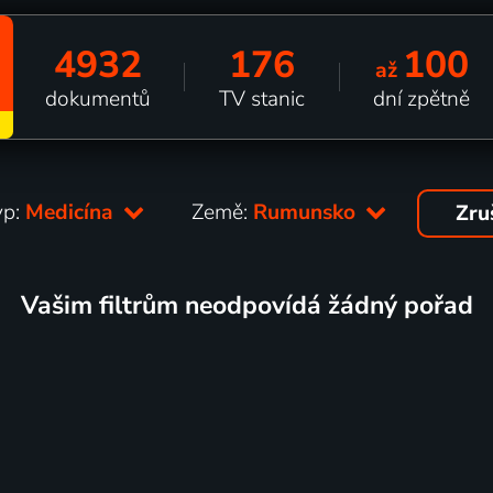
4932
176
100
až
dokumentů
TV stanic
dní zpětně
yp:
Medicína
Země:
Rumunsko
Zru
Vašim filtrům neodpovídá žádný pořad