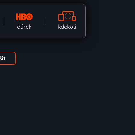
kdekoli
dárek
šit