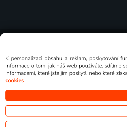
O Lepší.TV
Novinky
Recenze
Obcho
K personalizaci obsahu a reklam, poskytování fu
Informace o tom, jak náš web používáte, sdílíme s
informacemi, které jste jim poskytli nebo které získ
cookies
.
Copyright © goNET s.r.o.