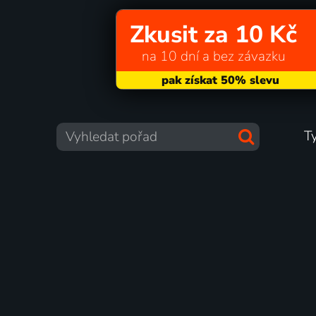
Zkusit za 10 Kč
na 10 dní a bez závazku
T