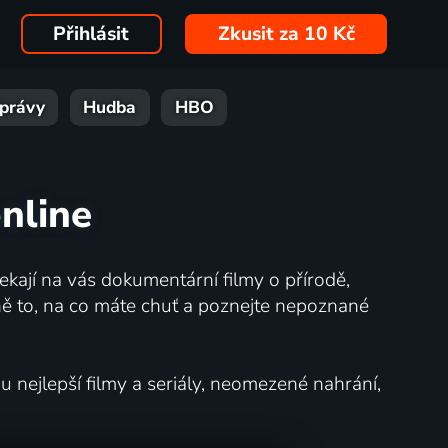
Přihlásit
Zkusit za 10 Kč
právy
Hudba
HBO
nline
kají na vás dokumentární filmy o přírodě,
ě to, na co máte chuť a poznejte nepoznané
nejlepší filmy a seriály, neomezené nahrání,