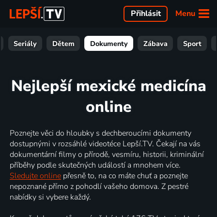
Menu
Přihlásit
Seriály
Dětem
Dokumenty
Zábava
Sport
Nejlepší mexické medicína
online
Poznejte věci do hloubky s dechberoucími dokumenty
dostupnými v rozsáhlé videotéce Lepší.TV. Čekají na vás
dokumentární filmy o přírodě, vesmíru, historii, kriminální
příběhy podle skutečných událostí a mnohem více.
Sledujte online
přesně to, na co máte chuť a poznejte
nepoznané přímo z pohodlí vašeho domova. Z pestré
nabídky si vybere každý.