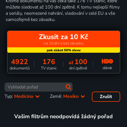
Kromě dokumentů na vás čeká také 176 TV stanic, které
můžete sledovat až 100 dní zpětně. K tomu nejlepší filmy
a seriály, neomezené nahrání, sledování v celé EU a vše
samozřejmě bez závazku.
Zkusit za 10 Kč
na 10 dní a bez závazku
4922
176
100
až
dárek
dokumentů
TV stanic
dní zpětně
Typ:
Medicína
Země:
Mexiko
Zrušit
Vašim filtrům neodpovídá žádný pořad