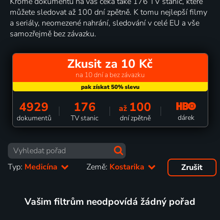
Kromě dokumentů na vás čeká také 176 TV stanic, které
můžete sledovat až 100 dní zpětně. K tomu nejlepší filmy
a seriály, neomezené nahrání, sledování v celé EU a vše
samozřejmě bez závazku.
Zkusit za 10 Kč
na 10 dní a bez závazku
4929
176
100
až
dárek
dokumentů
TV stanic
dní zpětně
Typ:
Medicína
Země:
Kostarika
Zrušit
Vašim filtrům neodpovídá žádný pořad