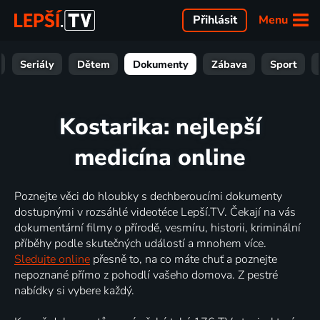
Menu
Přihlásit
Seriály
Dětem
Dokumenty
Zábava
Sport
Kostarika: nejlepší
medicína online
Poznejte věci do hloubky s dechberoucími dokumenty
dostupnými v rozsáhlé videotéce Lepší.TV. Čekají na vás
dokumentární filmy o přírodě, vesmíru, historii, kriminální
příběhy podle skutečných událostí a mnohem více.
Sledujte online
přesně to, na co máte chuť a poznejte
nepoznané přímo z pohodlí vašeho domova. Z pestré
nabídky si vybere každý.