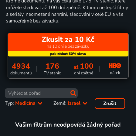
Kromě dokumentů na vás čeká také 176 TV stanic, které
můžete sledovat až 100 dní zpětně. K tomu nejlepší filmy
a seriály, neomezené nahrání, sledování v celé EU a vše
samozřejmě bez závazku.
Zkusit za 10 Kč
na 10 dní a bez závazku
4934
176
100
až
dárek
dokumentů
TV stanic
dní zpětně
Typ:
Medicína
Země:
Izrael
Zrušit
Vašim filtrům neodpovídá žádný pořad