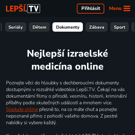
Menu
Přihlásit
Seriály
Dětem
Dokumenty
Zábava
Sport
Nejlepší izraelské
medicína online
Poznejte věci do hloubky s dechberoucími dokumenty
dostupnými v rozsáhlé videotéce Lepší.TV. Čekají na vás
dokumentární filmy o přírodě, vesmíru, historii, kriminální
příběhy podle skutečných událostí a mnohem více.
Sledujte online
přesně to, na co máte chuť a poznejte
nepoznané přímo z pohodlí vašeho domova. Z pestré
nabídky si vybere každý.