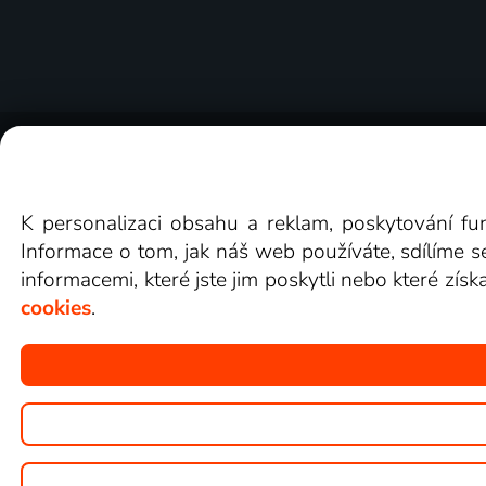
O Lepší.TV
Novinky
Recenze
Obcho
K personalizaci obsahu a reklam, poskytování fu
Informace o tom, jak náš web používáte, sdílíme s
informacemi, které jste jim poskytli nebo které získ
cookies
.
Copyright © goNET s.r.o.