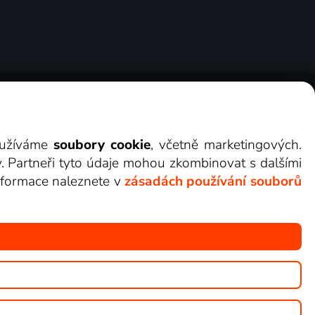
ry
Cookies
Kontakt
Darovat Lepší.TV
využíváme
soubory cookie
, včetně marketingových.
y. Partneři tyto údaje mohou zkombinovat s dalšími
 informace naleznete v
zásadách používání souborů
žete sledovat v Lepší.TV.