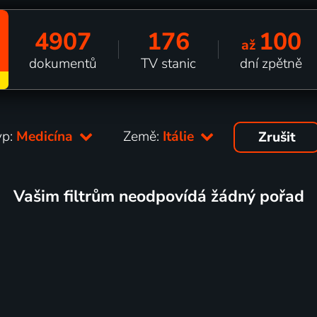
4907
176
100
až
dokumentů
TV stanic
dní zpětně
yp:
Medicína
Země:
Itálie
Zrušit
Vašim filtrům neodpovídá žádný pořad