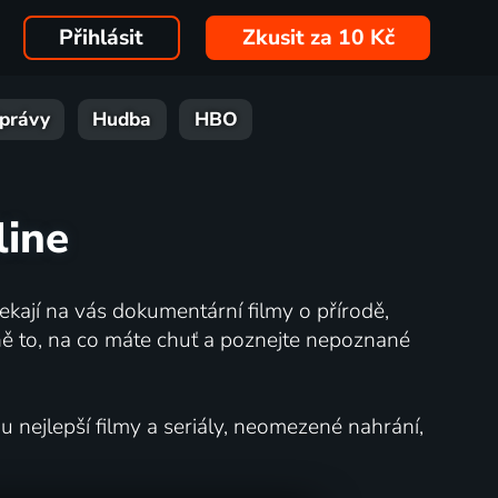
Přihlásit
Zkusit za 10 Kč
právy
Hudba
HBO
line
kají na vás dokumentární filmy o přírodě,
ě to, na co máte chuť a poznejte nepoznané
nejlepší filmy a seriály, neomezené nahrání,