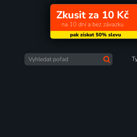
Zkusit za 10 Kč
na 10 dní a bez závazku
T