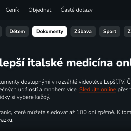
Ceník
Objednat
Časté dotazy
Dětem
Dokumenty
Zábava
Sport
Z
lepší italské medicína on
umenty dostupnými v rozsáhlé videotéce Lepší.TV. Če
kutečných událostí a mnohem více.
Sledujte online
přesn
dky si vybere každý.
ic, které můžete sledovat až 100 dní zpětně. K tomu 
vazku.