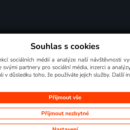
Souhlas s cookies
dní podmínky
Podporovaná zařízení
Pro partne
nkcí sociálních médií a analýze naší návštěvnosti 
e svými partnery pro sociální média, inzerci a analýz
Videotéka
ali v důsledku toho, že používáte jejich služby. Další
Přijmout vše
Přijmout nezbytné
 Na tomto webu jsou zobrazovány obrázky z pořadů TV stanic, které mů
Nastavení