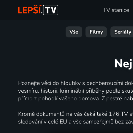
TV stanice
Vše
Filmy
Seriály
Nej
Poznejte věci do hloubky s dechberoucími dok
vesmíru, historii, kriminální příběhy podle s
přímo z pohodlí vašeho domova. Z pestré nabí
Kromě dokumentů na vás čeká také 176 TV stan
sledování v celé EU a vše samozřejmě bez zá