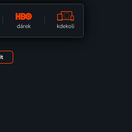
kdekoli
dárek
it