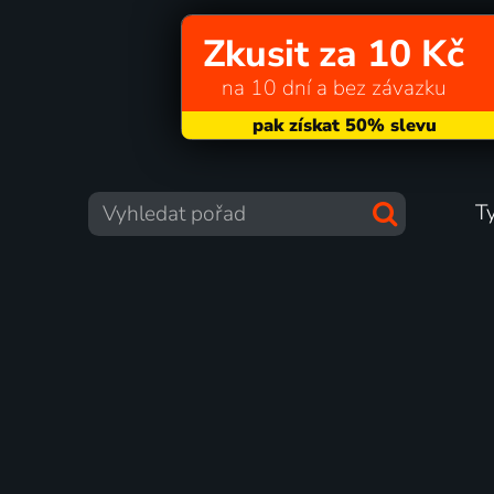
Zkusit za 10 Kč
na 10 dní a bez závazku
T