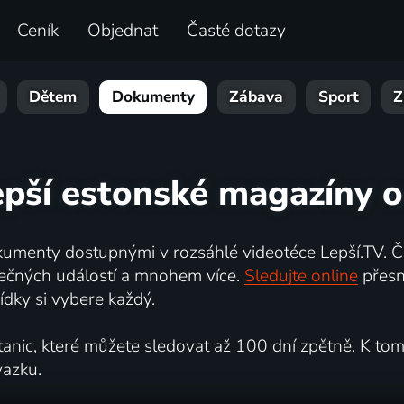
Ceník
Objednat
Časté dotazy
Dětem
Dokumenty
Zábava
Sport
Z
epší estonské magazíny o
umenty dostupnými v rozsáhlé videotéce Lepší.TV. Če
kutečných událostí a mnohem více.
Sledujte online
přesn
dky si vybere každý.
ic, které můžete sledovat až 100 dní zpětně. K tomu 
vazku.