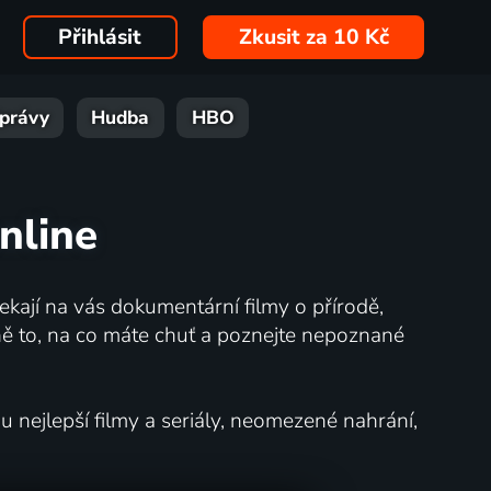
Přihlásit
Zkusit za 10 Kč
právy
Hudba
HBO
nline
kají na vás dokumentární filmy o přírodě,
ě to, na co máte chuť a poznejte nepoznané
nejlepší filmy a seriály, neomezené nahrání,