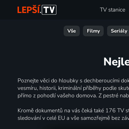
TV stanice
Vše
Filmy
Seriály
Nejl
Poznejte věci do hloubky s dechberoucími dok
vesmíru, historii, kriminální příběhy podle s
přímo z pohodlí vašeho domova. Z pestré nabí
Kromě dokumentů na vás čeká také 176 TV stan
sledování v celé EU a vše samozřejmě bez zá