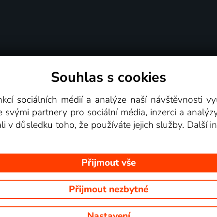
Souhlas s cookies
dní podmínky
Podporovaná zařízení
Pro partne
nkcí sociálních médií a analýze naší návštěvnosti 
e svými partnery pro sociální média, inzerci a analýz
Videotéka
ali v důsledku toho, že používáte jejich služby. Další
Přijmout vše
Přijmout nezbytné
 Na tomto webu jsou zobrazovány obrázky z pořadů TV stanic, které mů
Nastavení