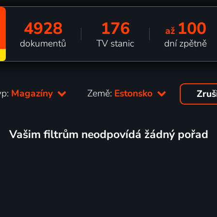
4928
176
100
až
dokumentů
TV stanic
dní zpětně
yp:
Magazíny
Země:
Estonsko
Zruš
Vašim filtrům neodpovídá žádný pořad