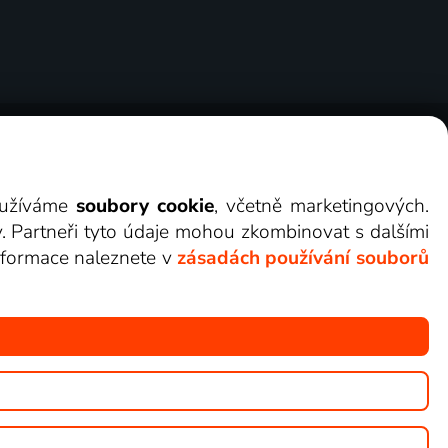
ry
Cookies
Kontakt
Darovat Lepší.TV
využíváme
soubory cookie
, včetně marketingových.
y. Partneři tyto údaje mohou zkombinovat s dalšími
 informace naleznete v
zásadách používání souborů
žete sledovat v Lepší.TV.