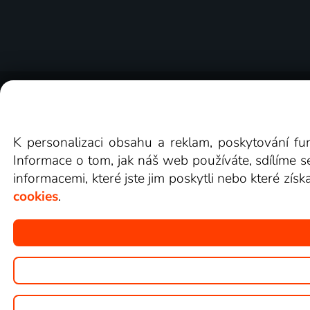
O Lepší.TV
Novinky
Recenze
Obcho
K personalizaci obsahu a reklam, poskytování fu
Informace o tom, jak náš web používáte, sdílíme s
informacemi, které jste jim poskytli nebo které získ
cookies
.
Copyright © goNET s.r.o.