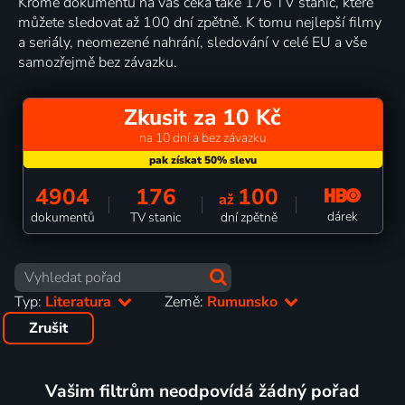
Kromě dokumentů na vás čeká také 176 TV stanic, které
můžete sledovat až 100 dní zpětně. K tomu nejlepší filmy
a seriály, neomezené nahrání, sledování v celé EU a vše
samozřejmě bez závazku.
Zkusit za 10 Kč
na 10 dní a bez závazku
4904
176
100
až
dárek
dokumentů
TV stanic
dní zpětně
Typ:
Literatura
Země:
Rumunsko
Zrušit
Vašim filtrům neodpovídá žádný pořad