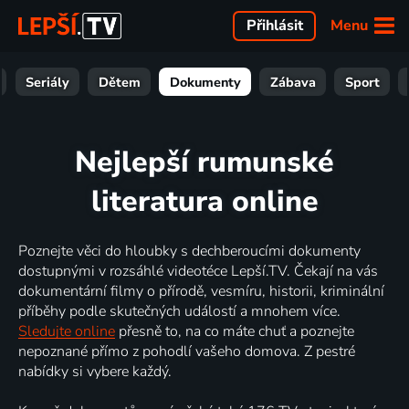
Menu
Přihlásit
Seriály
Dětem
Dokumenty
Zábava
Sport
Nejlepší rumunské
literatura online
Poznejte věci do hloubky s dechberoucími dokumenty
dostupnými v rozsáhlé videotéce Lepší.TV. Čekají na vás
dokumentární filmy o přírodě, vesmíru, historii, kriminální
příběhy podle skutečných událostí a mnohem více.
Sledujte online
přesně to, na co máte chuť a poznejte
nepoznané přímo z pohodlí vašeho domova. Z pestré
nabídky si vybere každý.