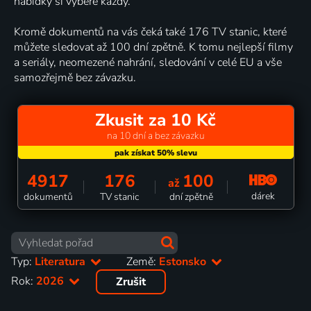
nabídky si vybere každý.
Kromě dokumentů na vás čeká také 176 TV stanic, které
můžete sledovat až 100 dní zpětně. K tomu nejlepší filmy
a seriály, neomezené nahrání, sledování v celé EU a vše
samozřejmě bez závazku.
Zkusit za 10 Kč
na 10 dní a bez závazku
4917
176
100
až
dárek
dokumentů
TV stanic
dní zpětně
Typ:
Literatura
Země:
Estonsko
Rok:
2026
Zrušit