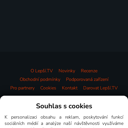
O Lepší.TV
Novinky
Recenze
Obchodní podmínky
Podporovaná zařízení
Pro partnery
Cookies
Kontakt
Darovat Lepší.TV
Videotéka
Souhlas s cookies
K personalizaci obsahu a reklam, poskytování funkcí
sociálních médií a analýze naší návštěvnosti využíváme