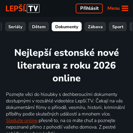
Menu
Přihlásit
Seriály
Dětem
Dokumenty
Zábava
Sport
Nejlepší estonské nové
literatura z roku 2026
online
Poznejte věci do hloubky s dechberoucími dokumenty
dostupnými v rozsáhlé videotéce Lepší.TV. Čekají na vás
dokumentární filmy o přírodě, vesmíru, historii, kriminální
příběhy podle skutečných událostí a mnohem více.
Sledujte online
přesně to, na co máte chuť a poznejte
nepoznané přímo z pohodlí vašeho domova. Z pestré