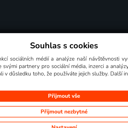
Souhlas s cookies
dní podmínky
Podporovaná zařízení
Pro partne
nkcí sociálních médií a analýze naší návštěvnosti 
e svými partnery pro sociální média, inzerci a analýz
Videotéka
ali v důsledku toho, že používáte jejich služby. Další
Přijmout vše
Přijmout nezbytné
 Na tomto webu jsou zobrazovány obrázky z pořadů TV stanic, které mů
Nastavení