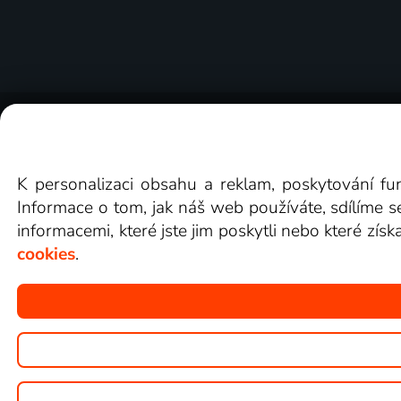
O Lepší.TV
Novinky
Recenze
Obcho
K personalizaci obsahu a reklam, poskytování fu
Informace o tom, jak náš web používáte, sdílíme s
informacemi, které jste jim poskytli nebo které získ
cookies
.
Copyright © goNET s.r.o.