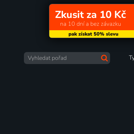
Zkusit za 10 Kč
na 10 dní a bez závazku
T