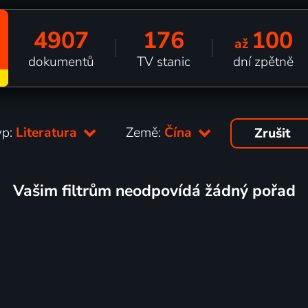
4907
176
100
až
dokumentů
TV stanic
dní zpětně
yp:
Literatura
Země:
Čína
Zrušit
Vašim filtrům neodpovídá žádný pořad