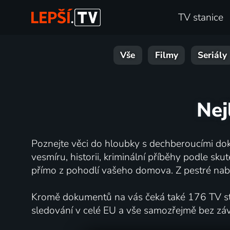
TV stanice
Vše
Filmy
Seriály
Nej
Poznejte věci do hloubky s dechberoucími dok
vesmíru, historii, kriminální příběhy podle s
přímo z pohodlí vašeho domova. Z pestré nabí
Kromě dokumentů na vás čeká také 176 TV stan
sledování v celé EU a vše samozřejmě bez zá