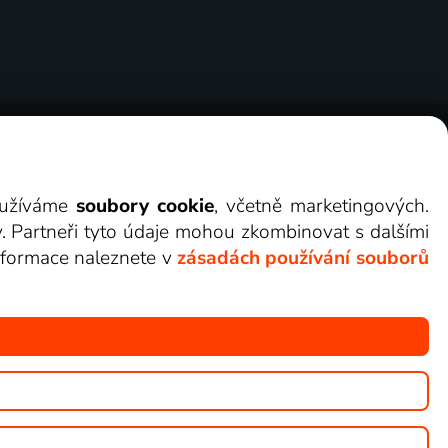
ry
Cookies
Kontakt
Darovat Lepší.TV
využíváme
soubory cookie
, včetně marketingových.
y. Partneři tyto údaje mohou zkombinovat s dalšími
 informace naleznete v
zásadách používání souborů
žete sledovat v Lepší.TV.