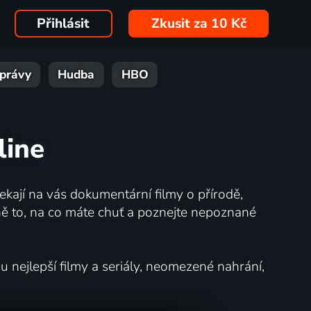
Přihlásit
Zkusit za 10 Kč
právy
Hudba
HBO
line
kají na vás dokumentární filmy o přírodě,
ě to, na co máte chuť a poznejte nepoznané
nejlepší filmy a seriály, neomezené nahrání,