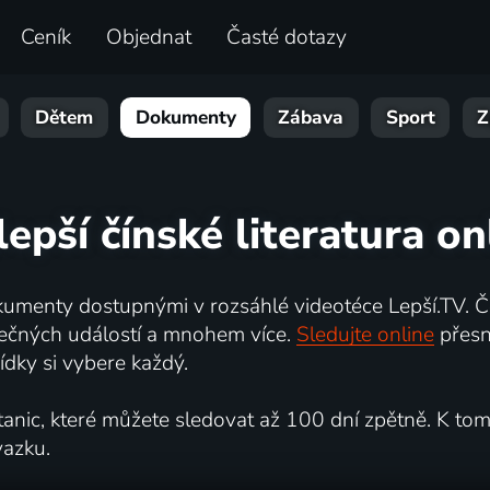
Ceník
Objednat
Časté dotazy
Dětem
Dokumenty
Zábava
Sport
Z
lepší čínské literatura on
umenty dostupnými v rozsáhlé videotéce Lepší.TV. Če
kutečných událostí a mnohem více.
Sledujte online
přesn
dky si vybere každý.
ic, které můžete sledovat až 100 dní zpětně. K tomu 
vazku.