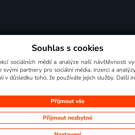
Souhlas s cookies
dní podmínky
Podporovaná zařízení
Pro partne
nkcí sociálních médií a analýze naší návštěvnosti 
e svými partnery pro sociální média, inzerci a analýz
Videotéka
ali v důsledku toho, že používáte jejich služby. Další
Přijmout vše
Přijmout nezbytné
 Na tomto webu jsou zobrazovány obrázky z pořadů TV stanic, které mů
Nastavení