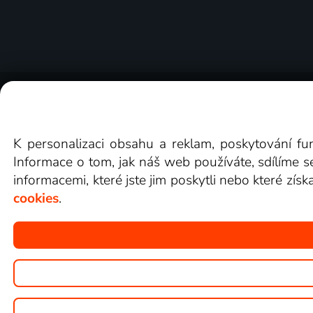
O Lepší.TV
Novinky
Recenze
Obcho
K personalizaci obsahu a reklam, poskytování fu
Informace o tom, jak náš web používáte, sdílíme s
informacemi, které jste jim poskytli nebo které získ
cookies
.
Copyright © goNET s.r.o.