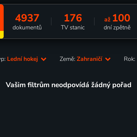
4937
176
100
až
dokumentů
TV stanic
dní zpětně
yp:
Lední hokej
Země:
Zahraničí
Rok:
Vašim filtrům neodpovídá žádný pořad