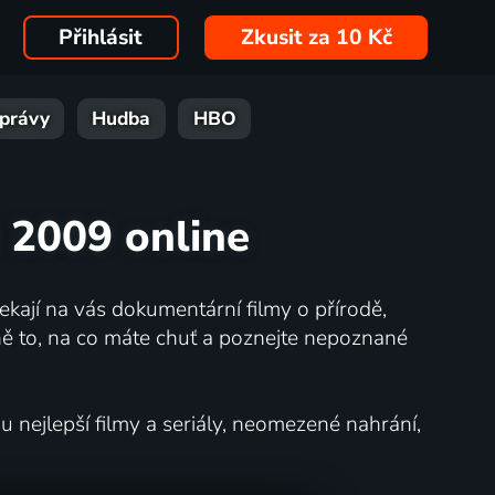
Přihlásit
Zkusit za 10 Kč
právy
Hudba
HBO
u 2009 online
kají na vás dokumentární filmy o přírodě,
ě to, na co máte chuť a poznejte nepoznané
nejlepší filmy a seriály, neomezené nahrání,