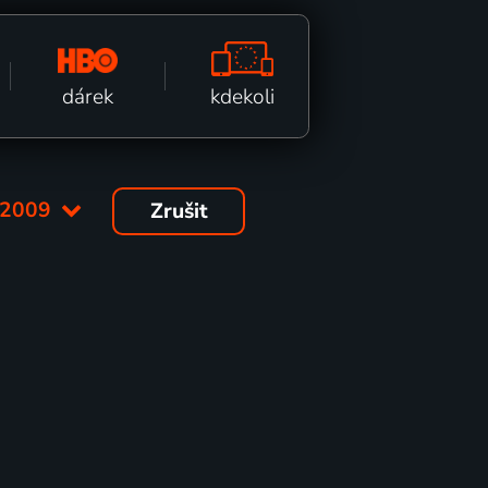
kdekoli
dárek
2009
Zrušit