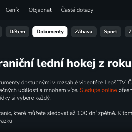
Ceník
Objednat
Časté dotazy
Dětem
Dokumenty
Zábava
Sport
Z
raniční lední hokej z rok
umenty dostupnými v rozsáhlé videotéce Lepší.TV. Če
kutečných událostí a mnohem více.
Sledujte online
přesn
dky si vybere každý.
ic, které můžete sledovat až 100 dní zpětně. K tomu 
vazku.