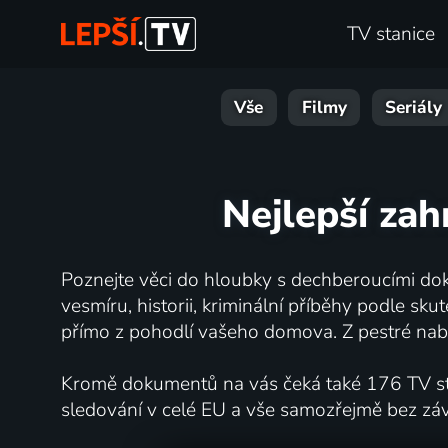
TV stanice
Vše
Filmy
Seriály
Nejlepší zah
Poznejte věci do hloubky s dechberoucími dok
vesmíru, historii, kriminální příběhy podle s
přímo z pohodlí vašeho domova. Z pestré nabí
Kromě dokumentů na vás čeká také 176 TV stan
sledování v celé EU a vše samozřejmě bez zá