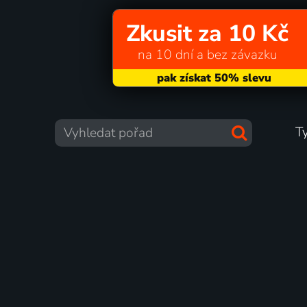
Zkusit za 10 Kč
na 10 dní a bez závazku
T