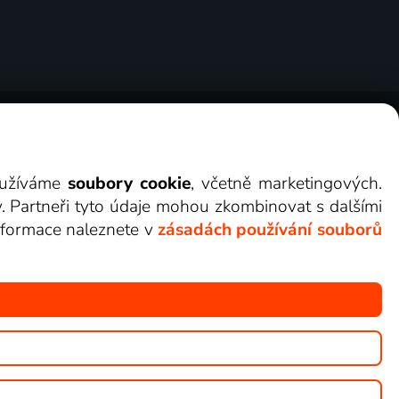
ry
Cookies
Kontakt
Darovat Lepší.TV
využíváme
soubory cookie
, včetně marketingových.
y. Partneři tyto údaje mohou zkombinovat s dalšími
 informace naleznete v
zásadách používání souborů
žete sledovat v Lepší.TV.