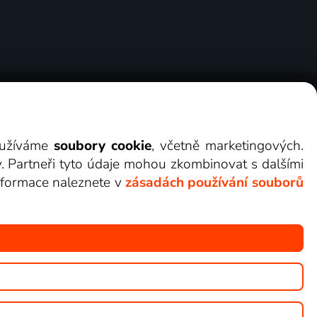
ry
Cookies
Kontakt
Darovat Lepší.TV
využíváme
soubory cookie
, včetně marketingových.
y. Partneři tyto údaje mohou zkombinovat s dalšími
 informace naleznete v
zásadách používání souborů
žete sledovat v Lepší.TV.