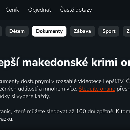
Ceník
Objednat
Časté dotazy
Dětem
Dokumenty
Zábava
Sport
Z
epší makedonské krimi o
umenty dostupnými v rozsáhlé videotéce Lepší.TV. Če
kutečných událostí a mnohem více.
Sledujte online
přesn
dky si vybere každý.
ic, které můžete sledovat až 100 dní zpětně. K tomu 
vazku.