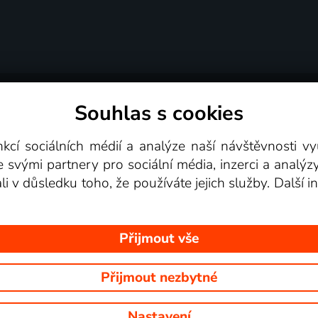
Souhlas s cookies
dní podmínky
Podporovaná zařízení
Pro partne
nkcí sociálních médií a analýze naší návštěvnosti 
e svými partnery pro sociální média, inzerci a analýz
Videotéka
ali v důsledku toho, že používáte jejich služby. Další
Přijmout vše
Přijmout nezbytné
 Na tomto webu jsou zobrazovány obrázky z pořadů TV stanic, které mů
Nastavení