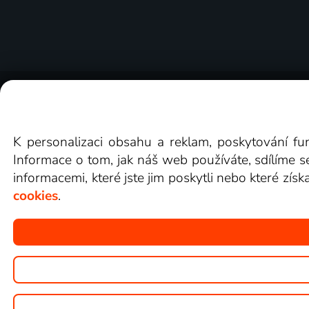
O Lepší.TV
Novinky
Recenze
Obcho
K personalizaci obsahu a reklam, poskytování fu
Informace o tom, jak náš web používáte, sdílíme s
informacemi, které jste jim poskytli nebo které získ
cookies
.
Copyright © goNET s.r.o.