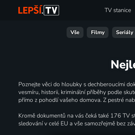
TV stanice
Vše
Filmy
Seriály
Nejl
Poznejte věci do hloubky s dechberoucími dok
vesmíru, historii, kriminální příběhy podle s
přímo z pohodlí vašeho domova. Z pestré nabí
Kromě dokumentů na vás čeká také 176 TV stan
sledování v celé EU a vše samozřejmě bez zá