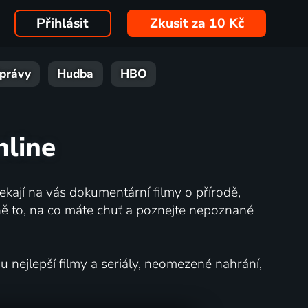
Přihlásit
Zkusit za 10 Kč
právy
Hudba
HBO
nline
kají na vás dokumentární filmy o přírodě,
ě to, na co máte chuť a poznejte nepoznané
nejlepší filmy a seriály, neomezené nahrání,