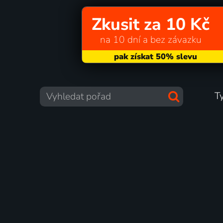
Zkusit za 10 Kč
na 10 dní a bez závazku
T