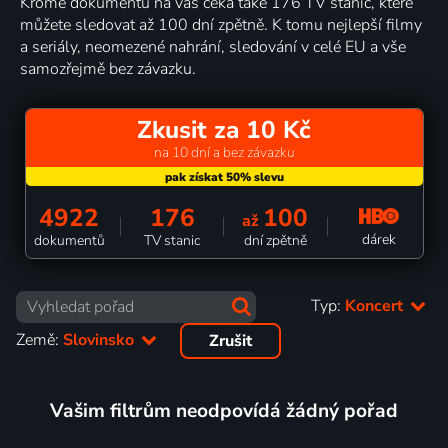
Kromě dokumentů na vás čeká také 176 TV stanic, které
můžete sledovat až 100 dní zpětně. K tomu nejlepší filmy
a seriály, neomezené nahrání, sledování v celé EU a vše
samozřejmě bez závazku.
Zkusit za 10 Kč
na 10 dní a bez závazku
4922
176
100
až
dárek
dokumentů
TV stanic
dní zpětně
Typ:
Koncert
Země:
Slovinsko
Zrušit
Vašim filtrům neodpovídá žádný pořad