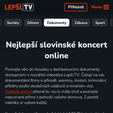
Menu
Přihlásit
Seriály
Dětem
Dokumenty
Zábava
Sport
Nejlepší slovinské koncert
online
Poznejte věci do hloubky s dechberoucími dokumenty
dostupnými v rozsáhlé videotéce Lepší.TV. Čekají na vás
dokumentární filmy o přírodě, vesmíru, historii, kriminální
příběhy podle skutečných událostí a mnohem více.
Sledujte online
přesně to, na co máte chuť a poznejte
nepoznané přímo z pohodlí vašeho domova. Z pestré
nabídky si vybere každý.