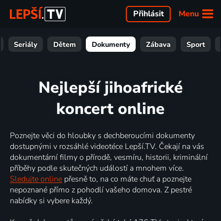
Menu
Přihlásit
Seriály
Dětem
Dokumenty
Zábava
Sport
Nejlepší jihoafrické
koncert online
Poznejte věci do hloubky s dechberoucími dokumenty
dostupnými v rozsáhlé videotéce Lepší.TV. Čekají na vás
dokumentární filmy o přírodě, vesmíru, historii, kriminální
příběhy podle skutečných událostí a mnohem více.
Sledujte online
přesně to, na co máte chuť a poznejte
nepoznané přímo z pohodlí vašeho domova. Z pestré
nabídky si vybere každý.