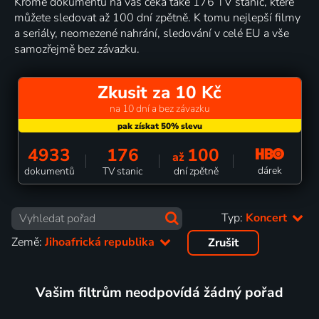
Kromě dokumentů na vás čeká také 176 TV stanic, které
můžete sledovat až 100 dní zpětně. K tomu nejlepší filmy
a seriály, neomezené nahrání, sledování v celé EU a vše
samozřejmě bez závazku.
Zkusit za 10 Kč
na 10 dní a bez závazku
4933
176
100
až
dárek
dokumentů
TV stanic
dní zpětně
Typ:
Koncert
Země:
Jihoafrická republika
Zrušit
Vašim filtrům neodpovídá žádný pořad