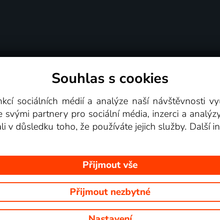
Souhlas s cookies
dní podmínky
Podporovaná zařízení
Pro partne
nkcí sociálních médií a analýze naší návštěvnosti 
e svými partnery pro sociální média, inzerci a analýz
Videotéka
ali v důsledku toho, že používáte jejich služby. Další
Přijmout vše
Přijmout nezbytné
 Na tomto webu jsou zobrazovány obrázky z pořadů TV stanic, které mů
Nastavení