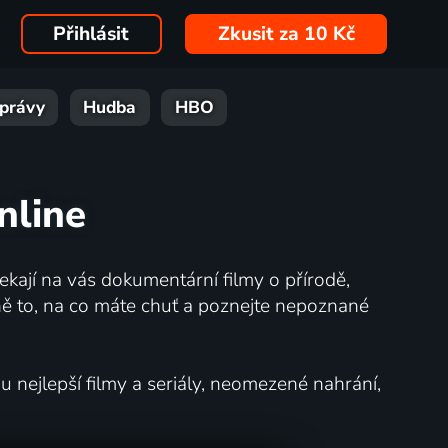
Přihlásit
Zkusit za 10 Kč
právy
Hudba
HBO
nline
kají na vás dokumentární filmy o přírodě,
ě to, na co máte chuť a poznejte nepoznané
nejlepší filmy a seriály, neomezené nahrání,