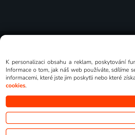
O Lepší.TV
Novinky
Recenze
Obcho
K personalizaci obsahu a reklam, poskytování fu
Informace o tom, jak náš web používáte, sdílíme s
informacemi, které jste jim poskytli nebo které získ
cookies
.
Copyright © goNET s.r.o.