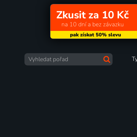
Zkusit za 10 Kč
na 10 dní a bez závazku
T