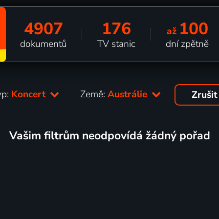
4907
176
100
až
dokumentů
TV stanic
dní zpětně
yp:
Koncert
Země:
Austrálie
Zrušit
Vašim filtrům neodpovídá žádný pořad