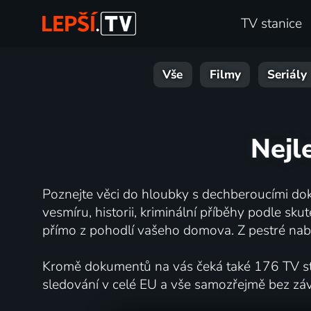
TV stanice
Vše
Filmy
Seriály
Nejl
Poznejte věci do hloubky s dechberoucími dok
vesmíru, historii, kriminální příběhy podle s
přímo z pohodlí vašeho domova. Z pestré nabí
Kromě dokumentů na vás čeká také 176 TV stan
sledování v celé EU a vše samozřejmě bez zá