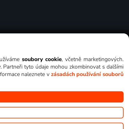
ry
Cookies
Kontakt
Darovat Lepší.TV
využíváme
soubory cookie
, včetně marketingových.
y. Partneři tyto údaje mohou zkombinovat s dalšími
 informace naleznete v
zásadách používání souborů
žete sledovat v Lepší.TV.