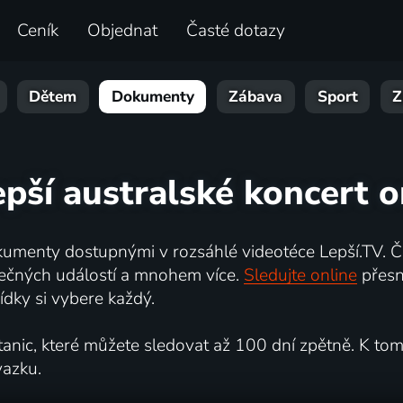
Ceník
Objednat
Časté dotazy
Dětem
Dokumenty
Zábava
Sport
Z
epší australské koncert o
umenty dostupnými v rozsáhlé videotéce Lepší.TV. Če
kutečných událostí a mnohem více.
Sledujte online
přesn
dky si vybere každý.
ic, které můžete sledovat až 100 dní zpětně. K tomu 
vazku.