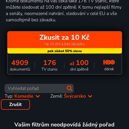
Kromě dokumentů na vás čeká také 176 TV stanic, které
můžete sledovat až 100 dní zpětně. K tomu nejlepší filmy
a seriály, neomezené nahrání, sledování v celé EU a vše
samozřejmě bez závazku.
Zkusit za 10 Kč
na 10 dní a bez závazku
4909
176
100
až
dárek
dokumentů
TV stanic
dní zpětně
Typ:
Komedie
Země:
Švýcarsko
Zrušit
Vašim filtrům neodpovídá žádný pořad