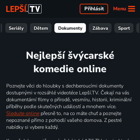
Menu
Přihlásit
Seriály
Dětem
Dokumenty
Zábava
Sport
Nejlepší švýcarské
komedie online
Poznejte věci do hloubky s dechberoucími dokumenty
dostupnými v rozsáhlé videotéce Lepší.TV. Čekají na vás
dokumentární filmy o přírodě, vesmíru, historii, kriminální
příběhy podle skutečných událostí a mnohem více.
Sledujte online
přesně to, na co máte chuť a poznejte
nepoznané přímo z pohodlí vašeho domova. Z pestré
nabídky si vybere každý.