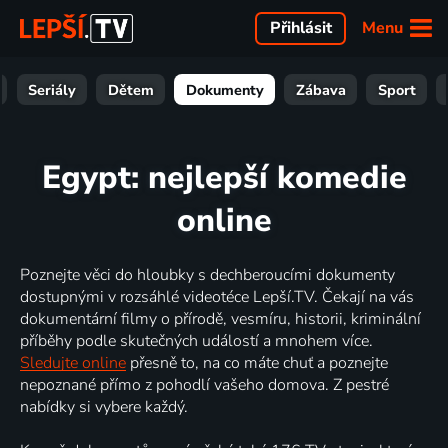
Menu
Přihlásit
Seriály
Dětem
Dokumenty
Zábava
Sport
Egypt: nejlepší komedie
online
Poznejte věci do hloubky s dechberoucími dokumenty
dostupnými v rozsáhlé videotéce Lepší.TV. Čekají na vás
dokumentární filmy o přírodě, vesmíru, historii, kriminální
příběhy podle skutečných událostí a mnohem více.
Sledujte online
přesně to, na co máte chuť a poznejte
nepoznané přímo z pohodlí vašeho domova. Z pestré
nabídky si vybere každý.