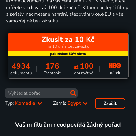
Kromě dokumentů na vás čeká také 176 TV stanic, které
můžete sledovat až 100 dní zpětně. K tomu nejlepší filmy
a seriály, neomezené nahrání, sledování v celé EU a vše
samozřejmě bez závazku.
Zkusit za 10 Kč
na 10 dní a bez závazku
4934
176
100
až
dárek
dokumentů
TV stanic
dní zpětně
Typ:
Komedie
Země:
Egypt
Zrušit
Vašim filtrům neodpovídá žádný pořad