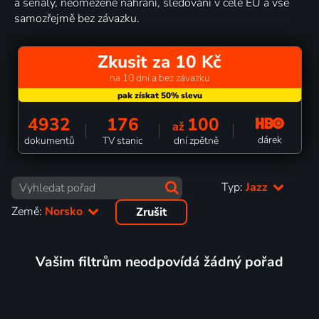
a seriály, neomezené nahrání, sledování v celé EU a vše
samozřejmě bez závazku.
Zkusit za 10 Kč
na 10 dní a bez závazku
4932
176
100
až
dárek
dokumentů
TV stanic
dní zpětně
Typ:
Jazz
Země:
Norsko
Zrušit
Vašim filtrům neodpovídá žádný pořad