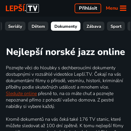
Menu
Přihlásit
Seriály
Dětem
Dokumenty
Zábava
Sport
Nejlepší norské jazz online
Poznejte věci do hloubky s dechberoucími dokumenty
dostupnými v rozsáhlé videotéce Lepší.TV. Čekají na vás
dokumentární filmy o přírodě, vesmíru, historii, kriminální
příběhy podle skutečných událostí a mnohem více.
Sledujte online
přesně to, na co máte chuť a poznejte
nepoznané přímo z pohodlí vašeho domova. Z pestré
nabídky si vybere každý.
Kromě dokumentů na vás čeká také 176 TV stanic, které
můžete sledovat až 100 dní zpětně. K tomu nejlepší filmy