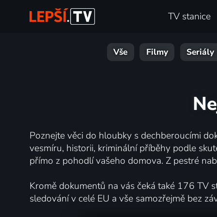
TV stanice
Vše
Filmy
Seriály
Ne
Poznejte věci do hloubky s dechberoucími dok
vesmíru, historii, kriminální příběhy podle s
přímo z pohodlí vašeho domova. Z pestré nabí
Kromě dokumentů na vás čeká také 176 TV stan
sledování v celé EU a vše samozřejmě bez zá