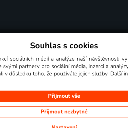
Souhlas s cookies
dní podmínky
Podporovaná zařízení
Pro partne
nkcí sociálních médií a analýze naší návštěvnosti 
e svými partnery pro sociální média, inzerci a analýz
Videotéka
ali v důsledku toho, že používáte jejich služby. Další
Přijmout vše
Přijmout nezbytné
 Na tomto webu jsou zobrazovány obrázky z pořadů TV stanic, které mů
Nastavení