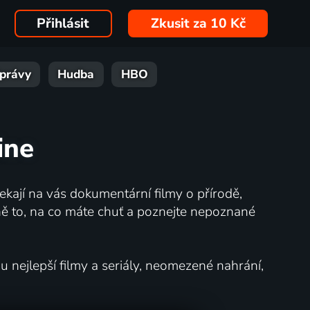
Přihlásit
Zkusit za 10 Kč
právy
Hudba
HBO
ine
kají na vás dokumentární filmy o přírodě,
ě to, na co máte chuť a poznejte nepoznané
nejlepší filmy a seriály, neomezené nahrání,