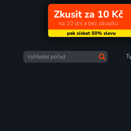
Zkusit za 10 Kč
na 10 dní a bez závazku
T