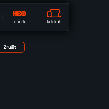
kdekoli
dárek
Zrušit