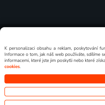
O Lepší.TV
Novinky
Recenze
Obcho
K personalizaci obsahu a reklam, poskytování fu
Informace o tom, jak náš web používáte, sdílíme s
informacemi, které jste jim poskytli nebo které získ
cookies
.
Copyright © goNET s.r.o.