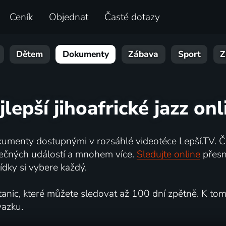
Ceník
Objednat
Časté dotazy
Dětem
Dokumenty
Zábava
Sport
Z
jlepší jihoafrické jazz onl
umenty dostupnými v rozsáhlé videotéce Lepší.TV. Če
kutečných událostí a mnohem více.
Sledujte online
přesn
dky si vybere každý.
ic, které můžete sledovat až 100 dní zpětně. K tomu 
vazku.