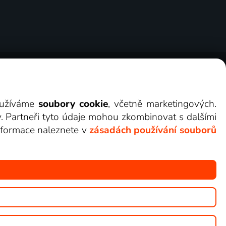
ry
Cookies
Kontakt
Darovat Lepší.TV
využíváme
soubory cookie
, včetně marketingových.
y. Partneři tyto údaje mohou zkombinovat s dalšími
 informace naleznete v
zásadách používání souborů
žete sledovat v Lepší.TV.