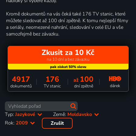
nabídky si vybere každý.
Kromě dokumentů na vás čeká také 176 TV stanic, které
můžete sledovat až 100 dní zpětně. K tomu nejlepší filmy
a seriály, neomezené nahrání, sledování v celé EU a vše
samozřejmě bez závazku.
Zkusit za 10 Kč
na 10 dní a bez závazku
4917
176
100
až
dárek
dokumentů
TV stanic
dní zpětně
Typ:
Jazykové
Země:
Moldavsko
Rok:
2009
Zrušit