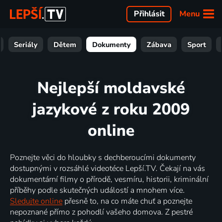
Menu
Přihlásit
Seriály
Dětem
Dokumenty
Zábava
Sport
Nejlepší moldavské
jazykové z roku 2009
online
Poznejte věci do hloubky s dechberoucími dokumenty
dostupnými v rozsáhlé videotéce Lepší.TV. Čekají na vás
dokumentární filmy o přírodě, vesmíru, historii, kriminální
příběhy podle skutečných událostí a mnohem více.
Sledujte online
přesně to, na co máte chuť a poznejte
nepoznané přímo z pohodlí vašeho domova. Z pestré