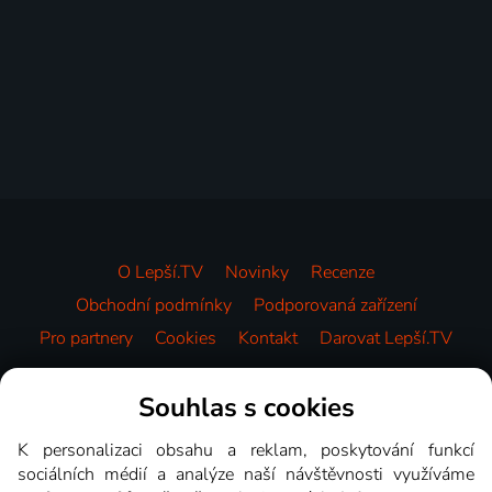
O Lepší.TV
Novinky
Recenze
Obchodní podmínky
Podporovaná zařízení
Pro partnery
Cookies
Kontakt
Darovat Lepší.TV
Videotéka
Souhlas s cookies
K personalizaci obsahu a reklam, poskytování funkcí
sociálních médií a analýze naší návštěvnosti využíváme