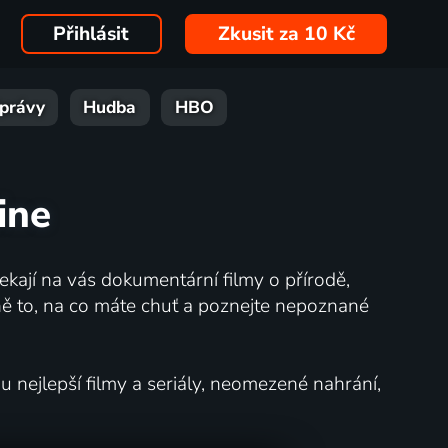
Přihlásit
Zkusit za 10 Kč
právy
Hudba
HBO
ine
kají na vás dokumentární filmy o přírodě,
ě to, na co máte chuť a poznejte nepoznané
nejlepší filmy a seriály, neomezené nahrání,