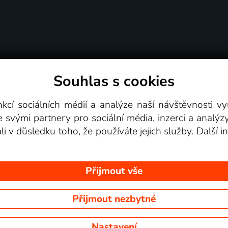
Souhlas s cookies
dní podmínky
Podporovaná zařízení
Pro partne
nkcí sociálních médií a analýze naší návštěvnosti 
e svými partnery pro sociální média, inzerci a analýz
Videotéka
ali v důsledku toho, že používáte jejich služby. Další
Přijmout vše
Přijmout nezbytné
 Na tomto webu jsou zobrazovány obrázky z pořadů TV stanic, které mů
Nastavení