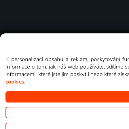
O Lepší.TV
Novinky
Recenze
Obcho
K personalizaci obsahu a reklam, poskytování fu
Informace o tom, jak náš web používáte, sdílíme s
informacemi, které jste jim poskytli nebo které získ
cookies
.
Copyright © goNET s.r.o.