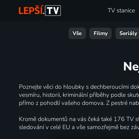
TV stanice
Vše
Filmy
Seriály
Ne
Poznejte věci do hloubky s dechberoucími dok
vesmíru, historii, kriminální příběhy podle s
přímo z pohodlí vašeho domova. Z pestré nabí
Kromě dokumentů na vás čeká také 176 TV stan
sledování v celé EU a vše samozřejmě bez zá