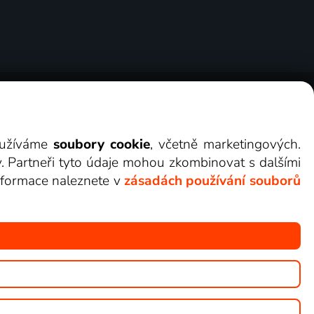
ry
Cookies
Kontakt
Darovat Lepší.TV
využíváme
soubory cookie
, včetně marketingových.
y. Partneři tyto údaje mohou zkombinovat s dalšími
 informace naleznete v
zásadách používání souborů
žete sledovat v Lepší.TV.