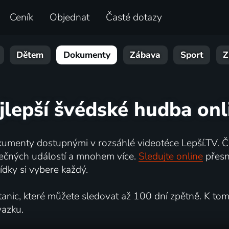
Ceník
Objednat
Časté dotazy
Dětem
Dokumenty
Zábava
Sport
Z
jlepší švédské hudba onl
umenty dostupnými v rozsáhlé videotéce Lepší.TV. Če
kutečných událostí a mnohem více.
Sledujte online
přesn
dky si vybere každý.
ic, které můžete sledovat až 100 dní zpětně. K tomu 
vazku.