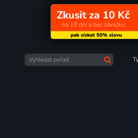
Zkusit za 10 Kč
na 10 dní a bez závazku
T