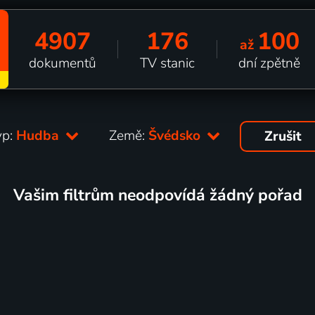
4907
176
100
až
dokumentů
TV stanic
dní zpětně
yp:
Hudba
Země:
Švédsko
Zrušit
Vašim filtrům neodpovídá žádný pořad