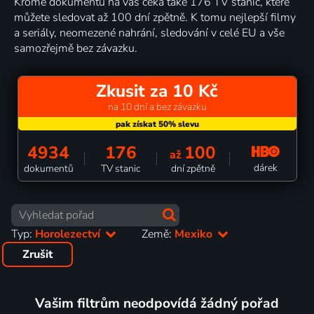
Kromě dokumentů na vás čeká také 176 TV stanic, které
můžete sledovat až 100 dní zpětně. K tomu nejlepší filmy
a seriály, neomezené nahrání, sledování v celé EU a vše
samozřejmě bez závazku.
Zkusit za 10 Kč
na 10 dní a bez závazku
4934
176
100
až
dárek
dokumentů
TV stanic
dní zpětně
Typ:
Horolezectví
Země:
Mexiko
Zrušit
Vašim filtrům neodpovídá žádný pořad