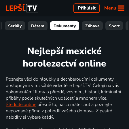
Menu
Přihlásit
Seriály
Dětem
Dokumenty
Zábava
Sport
Nejlepší mexické
horolezectví online
Poznejte věci do hloubky s dechberoucími dokumenty
dostupnými v rozsáhlé videotéce Lepší.TV. Čekají na vás
dokumentární filmy o přírodě, vesmíru, historii, kriminální
příběhy podle skutečných událostí a mnohem více.
Sledujte online
přesně to, na co máte chuť a poznejte
nepoznané přímo z pohodlí vašeho domova. Z pestré
nabídky si vybere každý.