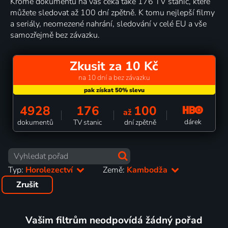
Kromě dokumentů na vás čeká také 176 TV stanic, které
můžete sledovat až 100 dní zpětně. K tomu nejlepší filmy
a seriály, neomezené nahrání, sledování v celé EU a vše
samozřejmě bez závazku.
Zkusit za 10 Kč
na 10 dní a bez závazku
4928
176
100
až
dárek
dokumentů
TV stanic
dní zpětně
Typ:
Horolezectví
Země:
Kambodža
Zrušit
Vašim filtrům neodpovídá žádný pořad