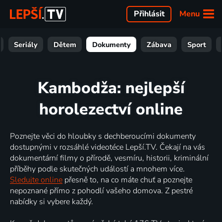
Menu
Přihlásit
Seriály
Dětem
Dokumenty
Zábava
Sport
Kambodža: nejlepší
horolezectví online
Poznejte věci do hloubky s dechberoucími dokumenty
dostupnými v rozsáhlé videotéce Lepší.TV. Čekají na vás
dokumentární filmy o přírodě, vesmíru, historii, kriminální
příběhy podle skutečných událostí a mnohem více.
Sledujte online
přesně to, na co máte chuť a poznejte
nepoznané přímo z pohodlí vašeho domova. Z pestré
nabídky si vybere každý.