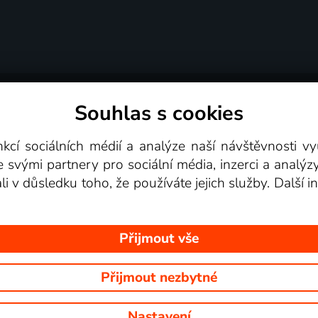
Souhlas s cookies
dní podmínky
Podporovaná zařízení
Pro partne
nkcí sociálních médií a analýze naší návštěvnosti 
e svými partnery pro sociální média, inzerci a analýz
Videotéka
ali v důsledku toho, že používáte jejich služby. Další
Přijmout vše
Přijmout nezbytné
 Na tomto webu jsou zobrazovány obrázky z pořadů TV stanic, které mů
Nastavení