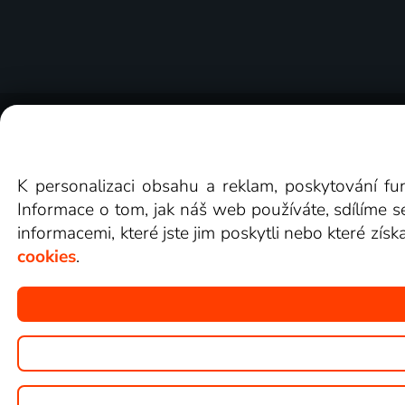
O Lepší.TV
Novinky
Recenze
Obcho
K personalizaci obsahu a reklam, poskytování fu
Informace o tom, jak náš web používáte, sdílíme s
informacemi, které jste jim poskytli nebo které získ
cookies
.
Copyright © goNET s.r.o.