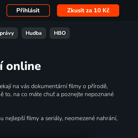
Přihlásit
Zkusit za 10 Kč
právy
Hudba
HBO
í online
kají na vás dokumentární filmy o přírodě,
ě to, na co máte chuť a poznejte nepoznané
nejlepší filmy a seriály, neomezené nahrání,