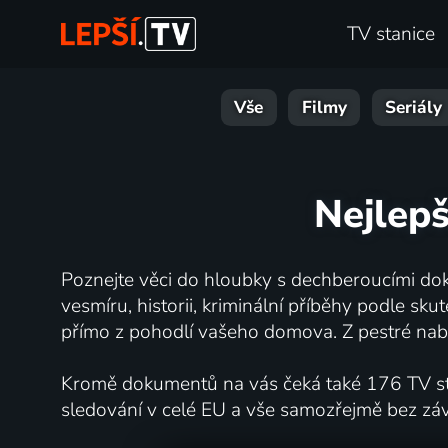
TV stanice
Vše
Filmy
Seriály
Nejlepš
Poznejte věci do hloubky s dechberoucími dok
vesmíru, historii, kriminální příběhy podle s
přímo z pohodlí vašeho domova. Z pestré nabí
Kromě dokumentů na vás čeká také 176 TV stan
sledování v celé EU a vše samozřejmě bez zá