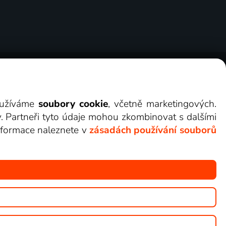
ry
Cookies
Kontakt
Darovat Lepší.TV
využíváme
soubory cookie
, včetně marketingových.
y. Partneři tyto údaje mohou zkombinovat s dalšími
 informace naleznete v
zásadách používání souborů
žete sledovat v Lepší.TV.