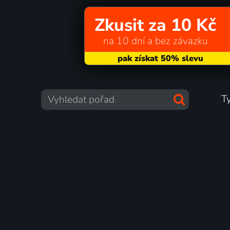
Zkusit za 10 Kč
na 10 dní a bez závazku
T