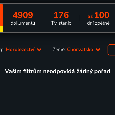
4909
176
100
až
dokumentů
TV stanic
dní zpětně
yp:
Horolezectví
Země:
Chorvatsko
Vašim filtrům neodpovídá žádný pořad