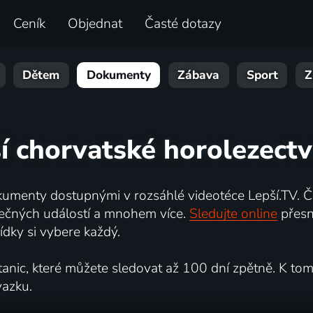
Ceník
Objednat
Časté dotazy
Dětem
Dokumenty
Zábava
Sport
Z
í chorvatské horolezectv
umenty dostupnými v rozsáhlé videotéce Lepší.TV. Če
kutečných událostí a mnohem více.
Sledujte online
přesn
dky si vybere každý.
ic, které můžete sledovat až 100 dní zpětně. K tomu 
vazku.