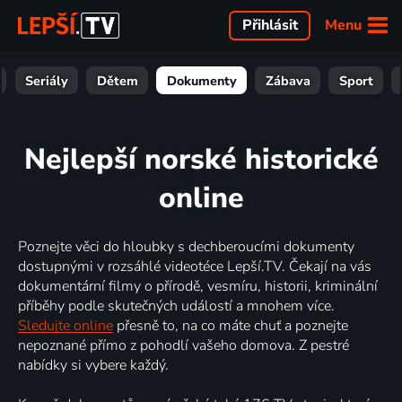
Menu
Přihlásit
Seriály
Dětem
Dokumenty
Zábava
Sport
Nejlepší norské historické
online
Poznejte věci do hloubky s dechberoucími dokumenty
dostupnými v rozsáhlé videotéce Lepší.TV. Čekají na vás
dokumentární filmy o přírodě, vesmíru, historii, kriminální
příběhy podle skutečných událostí a mnohem více.
Sledujte online
přesně to, na co máte chuť a poznejte
nepoznané přímo z pohodlí vašeho domova. Z pestré
nabídky si vybere každý.