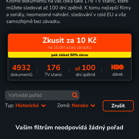
Kromě dokumentů na vás čeká také 176 TV stanic, které
můžete sledovat až 100 dní zpětně. K tomu nejlepší filmy
a seriály, neomezené nahrání, sledování v celé EU a vše
samozřejmě bez závazku.
Zkusit za 10 Kč
na 10 dní a bez závazku
4932
176
100
až
dárek
dokumentů
TV stanic
dní zpětně
Typ:
Historické
Země:
Norsko
Zrušit
Vašim filtrům neodpovídá žádný pořad