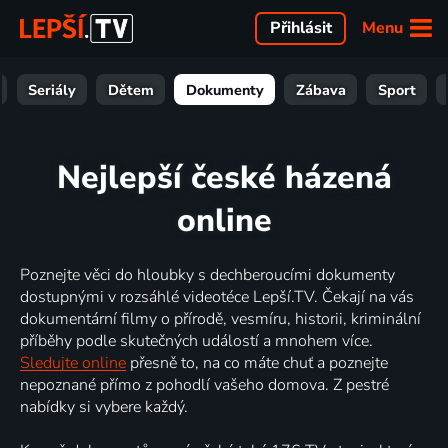
Menu
Přihlásit
Seriály
Dětem
Dokumenty
Zábava
Sport
Nejlepší české házená
online
Poznejte věci do hloubky s dechberoucími dokumenty
dostupnými v rozsáhlé videotéce Lepší.TV. Čekají na vás
dokumentární filmy o přírodě, vesmíru, historii, kriminální
příběhy podle skutečných událostí a mnohem více.
Sledujte online
přesně to, na co máte chuť a poznejte
nepoznané přímo z pohodlí vašeho domova. Z pestré
nabídky si vybere každý.