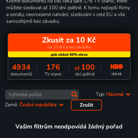
Kromě dokumentů na vás čeká také 176 TV stanic, které
můžete sledovat až 100 dní zpětně. K tomu nejlepší filmy
a seriály, neomezené nahrání, sledování v celé EU a vše
samozřejmě bez závazku.
Zkusit za 10 Kč
na 10 dní a bez závazku
4934
176
100
až
dárek
dokumentů
TV stanic
dní zpětně
Typ:
Házená
Země:
Česká republika
Zrušit
Vašim filtrům neodpovídá žádný pořad