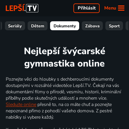
Menu
Přihlásit
Seriály
Dětem
Dokumenty
Zábava
Sport
Nejlepší švýcarské
gymnastika online
Poznejte věci do hloubky s dechberoucími dokumenty
dostupnými v rozsáhlé videotéce Lepší.TV. Čekají na vás
dokumentární filmy o přírodě, vesmíru, historii, kriminální
příběhy podle skutečných událostí a mnohem více.
Sledujte online
přesně to, na co máte chuť a poznejte
nepoznané přímo z pohodlí vašeho domova. Z pestré
nabídky si vybere každý.