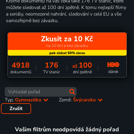
Kromě dokumentů na vás čeká také 176 TV stanic, které
můžete sledovat až 100 dní zpětně. K tomu nejlepší filmy
a seriály, neomezené nahrání, sledování v celé EU a vše
samozřejmě bez závazku.
Zkusit za 10 Kč
na 10 dní a bez závazku
4918
176
100
až
dárek
dokumentů
TV stanic
dní zpětně
Typ:
Gymnastika
Země:
Švýcarsko
Zrušit
Vašim filtrům neodpovídá žádný pořad