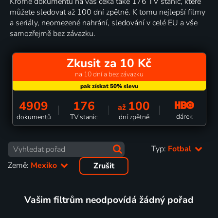
Kromě dokumentů na vás čeká také 176 TV stanic, které
můžete sledovat až 100 dní zpětně. K tomu nejlepší filmy
a seriály, neomezené nahrání, sledování v celé EU a vše
samozřejmě bez závazku.
Zkusit za 10 Kč
na 10 dní a bez závazku
4909
176
100
až
dárek
dokumentů
TV stanic
dní zpětně
Typ:
Fotbal
Země:
Mexiko
Zrušit
Vašim filtrům neodpovídá žádný pořad