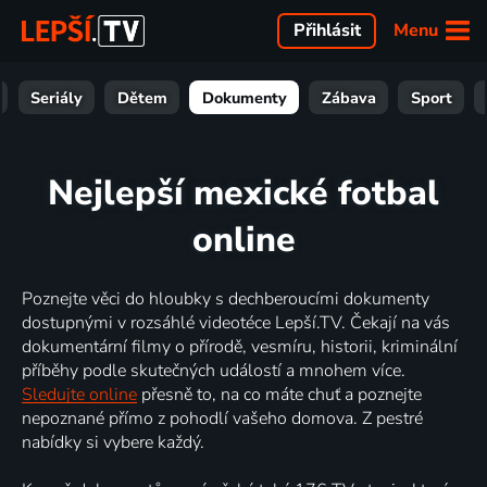
Menu
Přihlásit
Seriály
Dětem
Dokumenty
Zábava
Sport
Nejlepší mexické fotbal
online
Poznejte věci do hloubky s dechberoucími dokumenty
dostupnými v rozsáhlé videotéce Lepší.TV. Čekají na vás
dokumentární filmy o přírodě, vesmíru, historii, kriminální
příběhy podle skutečných událostí a mnohem více.
Sledujte online
přesně to, na co máte chuť a poznejte
nepoznané přímo z pohodlí vašeho domova. Z pestré
nabídky si vybere každý.