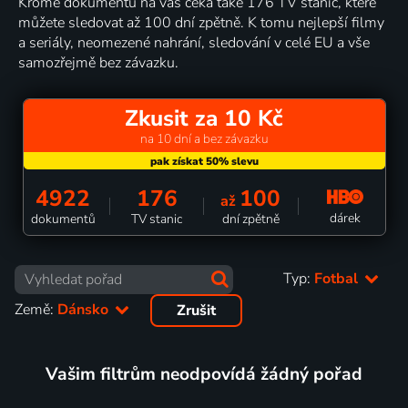
Kromě dokumentů na vás čeká také 176 TV stanic, které
můžete sledovat až 100 dní zpětně. K tomu nejlepší filmy
a seriály, neomezené nahrání, sledování v celé EU a vše
samozřejmě bez závazku.
Zkusit za 10 Kč
na 10 dní a bez závazku
4922
176
100
až
dárek
dokumentů
TV stanic
dní zpětně
Typ:
Fotbal
Země:
Dánsko
Zrušit
Vašim filtrům neodpovídá žádný pořad