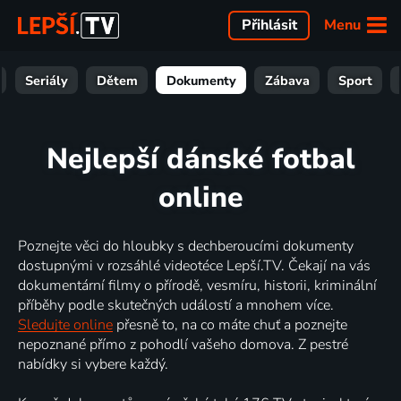
Menu
Přihlásit
Seriály
Dětem
Dokumenty
Zábava
Sport
Nejlepší dánské fotbal
online
Poznejte věci do hloubky s dechberoucími dokumenty
dostupnými v rozsáhlé videotéce Lepší.TV. Čekají na vás
dokumentární filmy o přírodě, vesmíru, historii, kriminální
příběhy podle skutečných událostí a mnohem více.
Sledujte online
přesně to, na co máte chuť a poznejte
nepoznané přímo z pohodlí vašeho domova. Z pestré
nabídky si vybere každý.