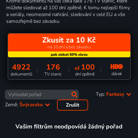
Kromě dokumentů na vás čeká také 176 TV stanic, které
můžete sledovat až 100 dní zpětně. K tomu nejlepší filmy
a seriály, neomezené nahrání, sledování v celé EU a vše
samozřejmě bez závazku.
Zkusit za 10 Kč
na 10 dní a bez závazku
4922
176
100
až
dárek
dokumentů
TV stanic
dní zpětně
Typ:
Fantasy
Země:
Švýcarsko
Zrušit
Vašim filtrům neodpovídá žádný pořad