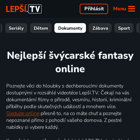
Menu
Přihlásit
Seriály
Dětem
Dokumenty
Zábava
Sport
Nejlepší švýcarské fantasy
online
Poznejte věci do hloubky s dechberoucími dokumenty
dostupnými v rozsáhlé videotéce Lepší.TV. Čekají na vás
dokumentární filmy o přírodě, vesmíru, historii, kriminální
příběhy podle skutečných událostí a mnohem více.
Sledujte online
přesně to, na co máte chuť a poznejte
nepoznané přímo z pohodlí vašeho domova. Z pestré
nabídky si vybere každý.