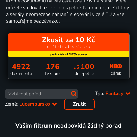
Kromě dokumentů na vás čeká také 176 TV stanic, které
můžete sledovat až 100 dní zpětně. K tomu nejlepší filmy
a seriály, neomezené nahrání, sledování v celé EU a vše
samozřejmě bez závazku.
Zkusit za 10 Kč
na 10 dní a bez závazku
4922
176
100
až
dárek
dokumentů
TV stanic
dní zpětně
Typ:
Fantasy
Země:
Lucembursko
Zrušit
Vašim filtrům neodpovídá žádný pořad