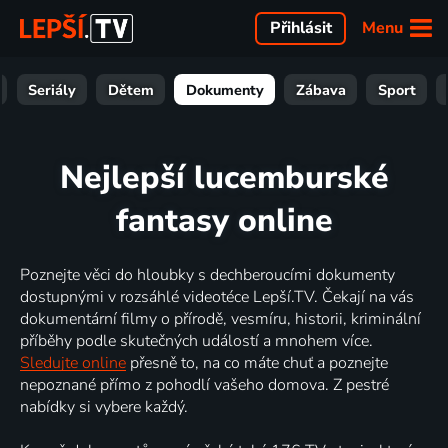
Menu
Přihlásit
Seriály
Dětem
Dokumenty
Zábava
Sport
Nejlepší lucemburské
fantasy online
Poznejte věci do hloubky s dechberoucími dokumenty
dostupnými v rozsáhlé videotéce Lepší.TV. Čekají na vás
dokumentární filmy o přírodě, vesmíru, historii, kriminální
příběhy podle skutečných událostí a mnohem více.
Sledujte online
přesně to, na co máte chuť a poznejte
nepoznané přímo z pohodlí vašeho domova. Z pestré
nabídky si vybere každý.