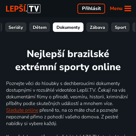
Menu
Přihlásit
Seriály
Dětem
Dokumenty
Zábava
Sport
Nejlepší brazilské
extrémní sporty online
Poznejte věci do hloubky s dechberoucími dokumenty
dostupnými v rozsáhlé videotéce Lepší.TV. Čekají na vás
dokumentární filmy o přírodě, vesmíru, historii, kriminální
příběhy podle skutečných událostí a mnohem více.
Sledujte online
přesně to, na co máte chuť a poznejte
nepoznané přímo z pohodlí vašeho domova. Z pestré
nabídky si vybere každý.