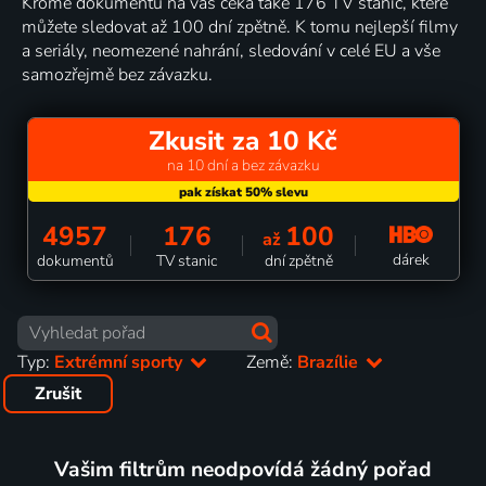
Kromě dokumentů na vás čeká také 176 TV stanic, které
můžete sledovat až 100 dní zpětně. K tomu nejlepší filmy
a seriály, neomezené nahrání, sledování v celé EU a vše
samozřejmě bez závazku.
Zkusit za 10 Kč
na 10 dní a bez závazku
4957
176
100
až
dárek
dokumentů
TV stanic
dní zpětně
Typ:
Extrémní sporty
Země:
Brazílie
Zrušit
Vašim filtrům neodpovídá žádný pořad