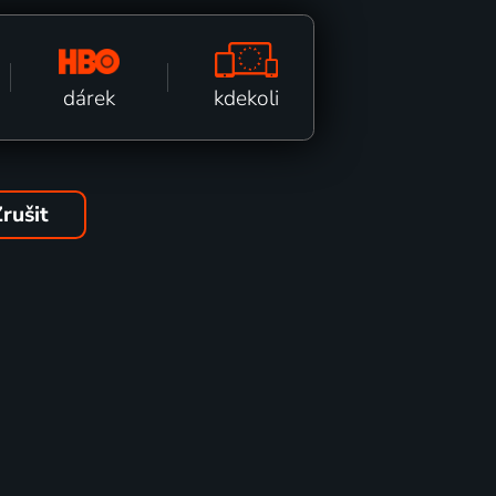
kdekoli
dárek
rušit