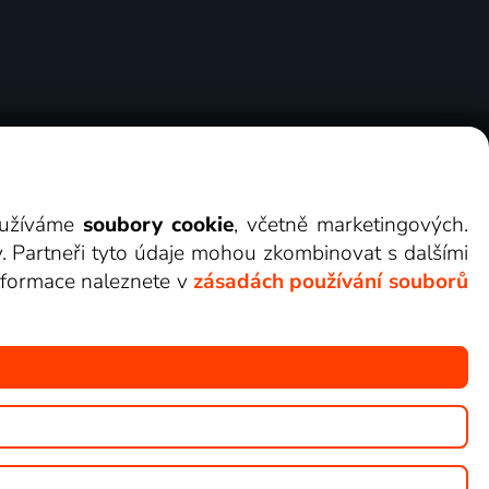
ry
Cookies
Kontakt
Darovat Lepší.TV
využíváme
soubory cookie
, včetně marketingových.
y. Partneři tyto údaje mohou zkombinovat s dalšími
 informace naleznete v
zásadách používání souborů
žete sledovat v Lepší.TV.