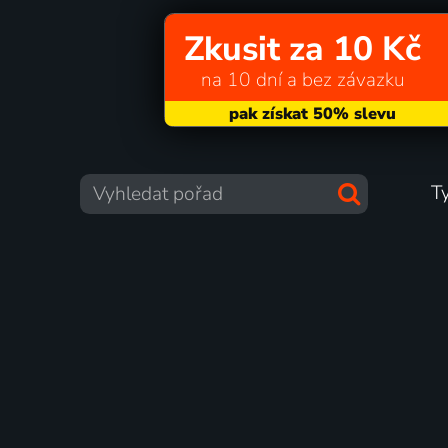
Zkusit za 10 Kč
na 10 dní a bez závazku
T