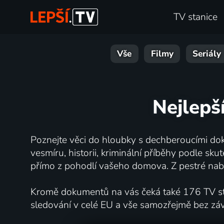
TV stanice
Vše
Filmy
Seriály
Nejlepš
Poznejte věci do hloubky s dechberoucími dok
vesmíru, historii, kriminální příběhy podle s
přímo z pohodlí vašeho domova. Z pestré nabí
Kromě dokumentů na vás čeká také 176 TV stan
sledování v celé EU a vše samozřejmě bez zá