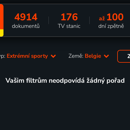
4914
176
100
až
dokumentů
TV stanic
dní zpětně
yp:
Extrémní sporty
Země:
Belgie
Z
Vašim filtrům neodpovídá žádný pořad