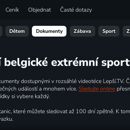
Ceník
Objednat
Časté dotazy
Dětem
Dokumenty
Zábava
Sport
Z
í belgické extrémní sport
umenty dostupnými v rozsáhlé videotéce Lepší.TV. Če
kutečných událostí a mnohem více.
Sledujte online
přesn
dky si vybere každý.
ic, které můžete sledovat až 100 dní zpětně. K tomu 
vazku.