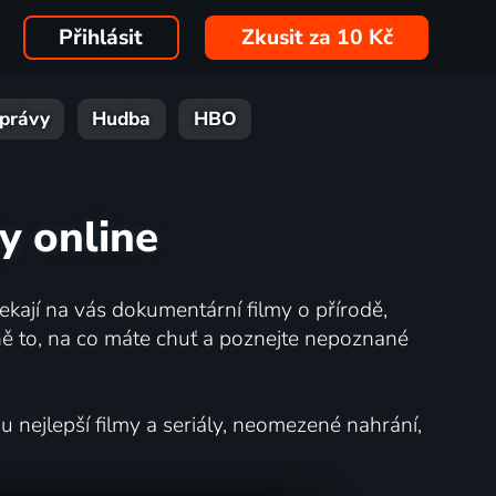
Přihlásit
Zkusit za 10 Kč
právy
Hudba
HBO
y online
kají na vás dokumentární filmy o přírodě,
ě to, na co máte chuť a poznejte nepoznané
nejlepší filmy a seriály, neomezené nahrání,