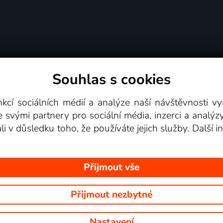
Souhlas s cookies
dní podmínky
Podporovaná zařízení
Pro partne
nkcí sociálních médií a analýze naší návštěvnosti 
e svými partnery pro sociální média, inzerci a analýz
Videotéka
ali v důsledku toho, že používáte jejich služby. Další
Přijmout vše
Přijmout nezbytné
 Na tomto webu jsou zobrazovány obrázky z pořadů TV stanic, které mů
Nastavení