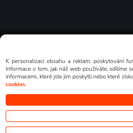
O Lepší.TV
Novinky
Recenze
Obcho
K personalizaci obsahu a reklam, poskytování fu
Informace o tom, jak náš web používáte, sdílíme s
informacemi, které jste jim poskytli nebo které získ
cookies
.
Copyright © goNET s.r.o.