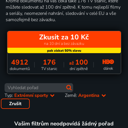
Kromě dokumentů na vás čeká také 176 TV stanic, které
můžete sledovat až 100 dní zpětně. K tomu nejlepší filmy
a seriály, neomezené nahrání, sledování v celé EU a vše
samozřejmě bez závazku.
Zkusit za 10 Kč
na 10 dní a bez závazku
4912
176
100
až
dárek
dokumentů
TV stanic
dní zpětně
Typ:
Extrémní sporty
Země:
Argentina
Zrušit
Vašim filtrům neodpovídá žádný pořad