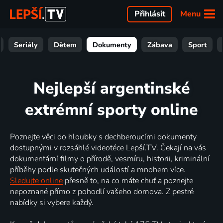
Menu
Přihlásit
Seriály
Dětem
Dokumenty
Zábava
Sport
Nejlepší argentinské
extrémní sporty online
Poznejte věci do hloubky s dechberoucími dokumenty
dostupnými v rozsáhlé videotéce Lepší.TV. Čekají na vás
dokumentární filmy o přírodě, vesmíru, historii, kriminální
příběhy podle skutečných událostí a mnohem více.
Sledujte online
přesně to, na co máte chuť a poznejte
nepoznané přímo z pohodlí vašeho domova. Z pestré
nabídky si vybere každý.