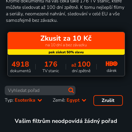
Kromě dokumentů na vás čeká také 176 TV stanic, které
můžete sledovat až 100 dní zpětně. K tomu nejlepší filmy
a seriály, neomezené nahrání, sledování v celé EU a vše
samozřejmě bez závazku.
Zkusit za 10 Kč
na 10 dní a bez závazku
4918
176
100
až
dárek
dokumentů
TV stanic
dní zpětně
Typ:
Esoterika
Země:
Egypt
Zrušit
Vašim filtrům neodpovídá žádný pořad