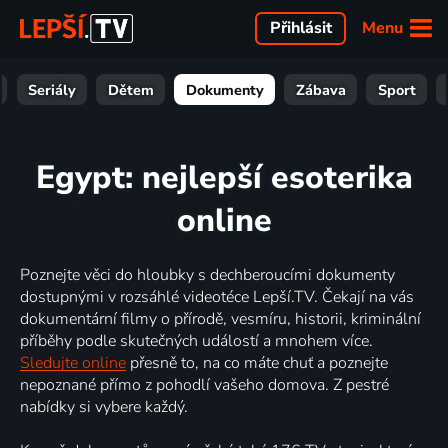
Menu
Přihlásit
Seriály
Dětem
Dokumenty
Zábava
Sport
Egypt: nejlepší esoterika
online
Poznejte věci do hloubky s dechberoucími dokumenty
dostupnými v rozsáhlé videotéce Lepší.TV. Čekají na vás
dokumentární filmy o přírodě, vesmíru, historii, kriminální
příběhy podle skutečných událostí a mnohem více.
Sledujte online
přesně to, na co máte chuť a poznejte
nepoznané přímo z pohodlí vašeho domova. Z pestré
nabídky si vybere každý.