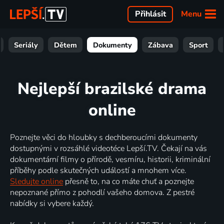
Menu
Přihlásit
Seriály
Dětem
Dokumenty
Zábava
Sport
Nejlepší brazilské drama
online
Poznejte věci do hloubky s dechberoucími dokumenty
dostupnými v rozsáhlé videotéce Lepší.TV. Čekají na vás
dokumentární filmy o přírodě, vesmíru, historii, kriminální
příběhy podle skutečných událostí a mnohem více.
Sledujte online
přesně to, na co máte chuť a poznejte
nepoznané přímo z pohodlí vašeho domova. Z pestré
nabídky si vybere každý.