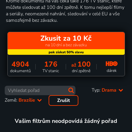
Kromě dokumentů na vás čeká také 176 TV stanic, které
můžete sledovat až 100 dní zpětně. K tomu nejlepší filmy
a seriály, neomezené nahrání, sledování v celé EU a vše
samozřejmě bez závazku.
Zkusit za 10 Kč
na 10 dní a bez závazku
4904
176
100
až
dárek
dokumentů
TV stanic
dní zpětně
Typ:
Drama
Země:
Brazílie
Zrušit
Vašim filtrům neodpovídá žádný pořad