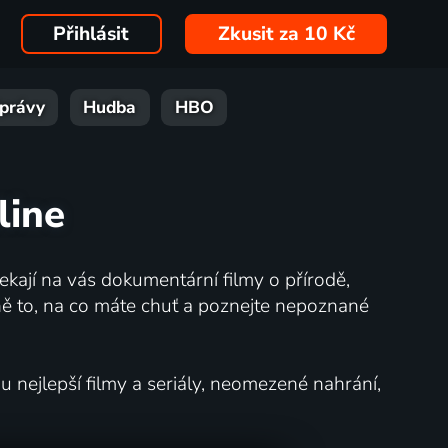
Přihlásit
Zkusit za 10 Kč
právy
Hudba
HBO
line
kají na vás dokumentární filmy o přírodě,
ě to, na co máte chuť a poznejte nepoznané
nejlepší filmy a seriály, neomezené nahrání,