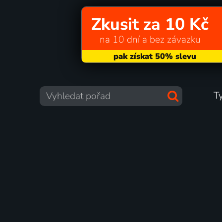
Zkusit za 10 Kč
na 10 dní a bez závazku
T