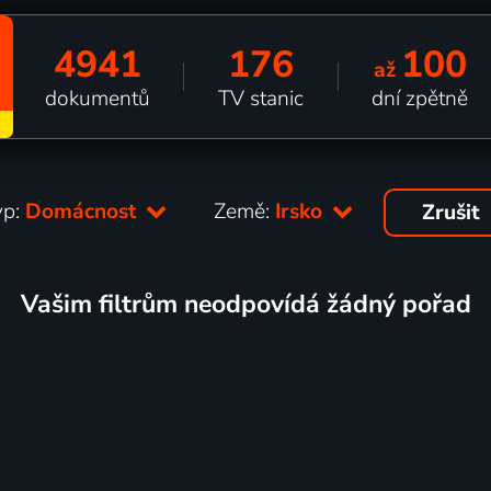
4941
176
100
až
dokumentů
TV stanic
dní zpětně
yp:
Domácnost
Země:
Irsko
Zrušit
Vašim filtrům neodpovídá žádný pořad