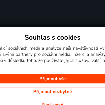
Souhlas s cookies
dní podmínky
Podporovaná zařízení
Pro partne
nkcí sociálních médií a analýze naší návštěvnosti 
e svými partnery pro sociální média, inzerci a analýz
Videotéka
ali v důsledku toho, že používáte jejich služby. Další
Přijmout vše
Přijmout nezbytné
 Na tomto webu jsou zobrazovány obrázky z pořadů TV stanic, které mů
Nastavení