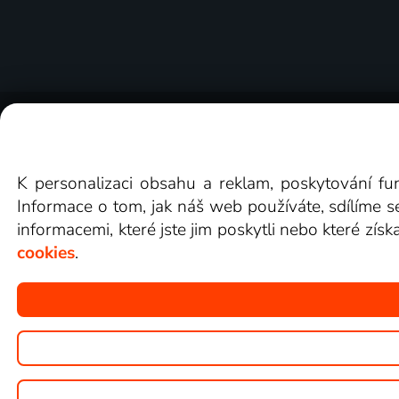
O Lepší.TV
Novinky
Recenze
Obcho
K personalizaci obsahu a reklam, poskytování fu
Informace o tom, jak náš web používáte, sdílíme s
informacemi, které jste jim poskytli nebo které získ
cookies
.
Copyright © goNET s.r.o.