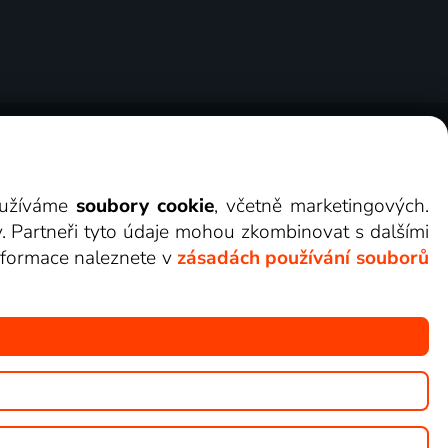
ry
Cookies
Kontakt
Darovat Lepší.TV
využíváme
soubory cookie
, včetně marketingových.
y. Partneři tyto údaje mohou zkombinovat s dalšími
 informace naleznete v
zásadách používání souborů
žete sledovat v Lepší.TV.