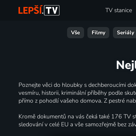
TV stanice
Vše
Filmy
Seriály
Nej
Poznejte věci do hloubky s dechberoucími dok
vesmíru, historii, kriminální příběhy podle s
přímo z pohodlí vašeho domova. Z pestré nabí
Kromě dokumentů na vás čeká také 176 TV stan
sledování v celé EU a vše samozřejmě bez zá