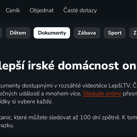
Ceník
Objednat
Časté dotazy
Dětem
Dokumenty
Zábava
Sport
Z
lepší irské domácnost on
umenty dostupnými v rozsáhlé videotéce Lepší.TV. Če
kutečných událostí a mnohem více.
Sledujte online
přesn
dky si vybere každý.
ic, které můžete sledovat až 100 dní zpětně. K tomu 
vazku.