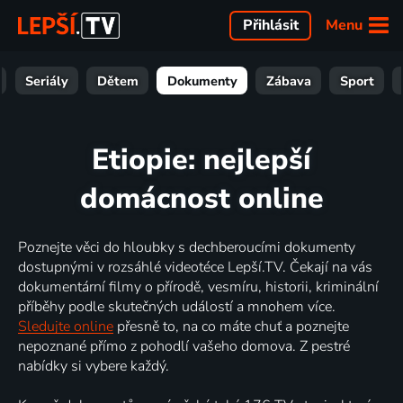
Menu
Přihlásit
Seriály
Dětem
Dokumenty
Zábava
Sport
Etiopie: nejlepší
domácnost online
Poznejte věci do hloubky s dechberoucími dokumenty
dostupnými v rozsáhlé videotéce Lepší.TV. Čekají na vás
dokumentární filmy o přírodě, vesmíru, historii, kriminální
příběhy podle skutečných událostí a mnohem více.
Sledujte online
přesně to, na co máte chuť a poznejte
nepoznané přímo z pohodlí vašeho domova. Z pestré
nabídky si vybere každý.