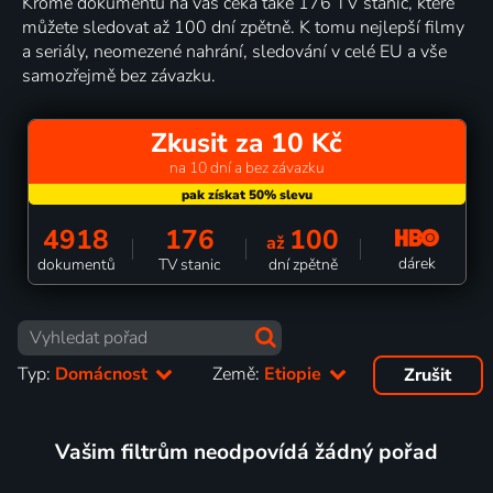
Kromě dokumentů na vás čeká také 176 TV stanic, které
můžete sledovat až 100 dní zpětně. K tomu nejlepší filmy
a seriály, neomezené nahrání, sledování v celé EU a vše
samozřejmě bez závazku.
Zkusit za 10 Kč
na 10 dní a bez závazku
4918
176
100
až
dárek
dokumentů
TV stanic
dní zpětně
Typ:
Domácnost
Země:
Etiopie
Zrušit
Vašim filtrům neodpovídá žádný pořad