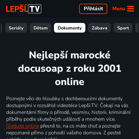
Menu
Přihlásit
Seriály
Dětem
Dokumenty
Zábava
Sport
Nejlepší marocké
docusoap z roku 2001
online
Poznejte věci do hloubky s dechberoucími dokumenty
dostupnými v rozsáhlé videotéce Lepší.TV. Čekají na vás
dokumentární filmy o přírodě, vesmíru, historii, kriminální
příběhy podle skutečných událostí a mnohem více.
Sledujte online
přesně to, na co máte chuť a poznejte
nepoznané přímo z pohodlí vašeho domova. Z pestré