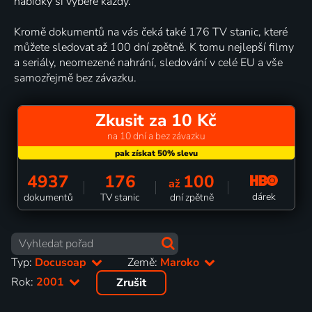
nabídky si vybere každý.
Kromě dokumentů na vás čeká také 176 TV stanic, které
můžete sledovat až 100 dní zpětně. K tomu nejlepší filmy
a seriály, neomezené nahrání, sledování v celé EU a vše
samozřejmě bez závazku.
Zkusit za 10 Kč
na 10 dní a bez závazku
4937
176
100
až
dárek
dokumentů
TV stanic
dní zpětně
Typ:
Docusoap
Země:
Maroko
Rok:
2001
Zrušit