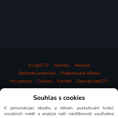
O Lepší.TV
Novinky
Recenze
Obchodní podmínky
Podporovaná zařízení
Pro partnery
Cookies
Kontakt
Darovat Lepší.TV
Videotéka
Souhlas s cookies
K personalizaci obsahu a reklam, poskytování funkcí
sociálních médií a analýze naší návštěvnosti využíváme