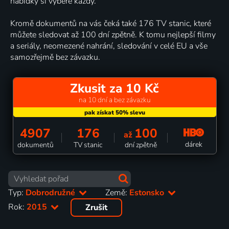
nabídky si vybere každý.
Kromě dokumentů na vás čeká také 176 TV stanic, které
můžete sledovat až 100 dní zpětně. K tomu nejlepší filmy
a seriály, neomezené nahrání, sledování v celé EU a vše
samozřejmě bez závazku.
Zkusit za 10 Kč
na 10 dní a bez závazku
4907
176
100
až
dárek
dokumentů
TV stanic
dní zpětně
Typ:
Dobrodružné
Země:
Estonsko
Rok:
2015
Zrušit