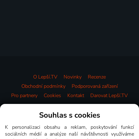
O Lepší.TV
Novinky
Recenze
Obchodní podmínky
Podporovaná zařízení
Pro partnery
Cookies
Kontakt
Darovat Lepší.TV
Videotéka
Souhlas s cookies
K personalizaci obsahu a reklam, poskytování funkcí
sociálních médií a analýze naší návštěvnosti využíváme