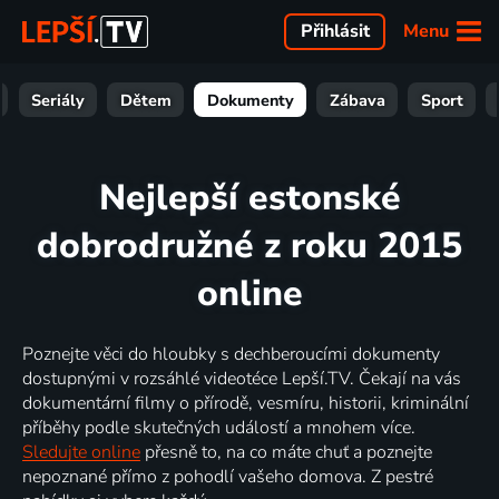
Menu
Přihlásit
Seriály
Dětem
Dokumenty
Zábava
Sport
Nejlepší estonské
dobrodružné z roku 2015
online
Poznejte věci do hloubky s dechberoucími dokumenty
dostupnými v rozsáhlé videotéce Lepší.TV. Čekají na vás
dokumentární filmy o přírodě, vesmíru, historii, kriminální
příběhy podle skutečných událostí a mnohem více.
Sledujte online
přesně to, na co máte chuť a poznejte
nepoznané přímo z pohodlí vašeho domova. Z pestré